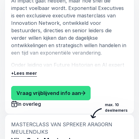
AI impact gaat hebben, maar hoe snel die
impact voelbaar wordt. Exponential Executives
is een exclusieve executive masterclass van
Innovation Network, ontwikkeld voor
bestuurders, directies en senior leiders die
verder willen kijken dan de dagelijkse
ontwikkelingen en strategisch willen handelen in
een tijd van exponentiële verandering.
Onder leiding van Future Historian en AI expert
Aragorn Meulendijks ontdekken deelnemers hoe
+
Lees meer
kunstmatige intelligentie, humanoïde robotica
en andere exponentiële technologieën
: Aragorn Meulendijks 
Vraag vrijblijvend info aan
bestaande businessmodellen, markten en
organisaties fundamenteel veranderen. Geen
In overleg
max. 10
theoretische toekomstverkenning, maar een
deelnemers
scherpe en praktische sessie waarin inzicht
direct wordt vertaald naar strategische keuzes.
MASTERCLASS VAN SPREKER ARAGORN
:
MEULENDIJKS
De masterclass richt zich op AI first leiderschap.