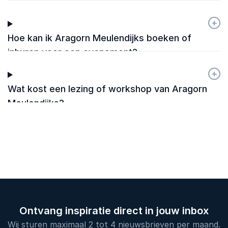
Exponential Executives van Aragorn
Meulendijks?
+
-
Hoe kan ik Aragorn Meulendijks boeken of
inhuren voor een evenement?
+
-
Wat kost een lezing of workshop van Aragorn
Meulendijks?
Ontvang inspiratie direct in jouw inbox
Wij sturen maximaal 2 tot 4 nieuwsbrieven per maand.