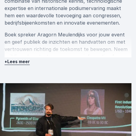
combinatie van historische kennis, technologische
expertise en internationale podiumervaring maakt
hem een waardevolle toevoeging aan congressen,
bedrijfsbijeenkomsten en innovatie evenementen.
Boek spreker Aragorn Meulendijks voor jouw event
en geef publiek de inzichten en handvatten om met
vertrouwen richting de toekomst te bewegen. Neem
vrijblijvend contact op voor meer informatie of om
+
Lees meer
meteen een boeking te maken.