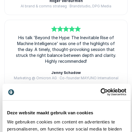
Roger Verdurmen
AI brand & comms strateeg · Brandstudio, DPG Media
5
van
His talk 'Beyond the Hype: The Inevitable Rise of
5
Machine Intelligence' was one of the highlights of
the day. A timely, thought-provoking session that
struck the right balance between depth and clarity.
Highly recommended!
Jenny Schadow
Marketing @ Omicron AG · Co-founder MAYUNO International
5
Aragorn's presentation was exceptionally interesting
van
5
Deze website maakt gebruik van cookies
and slightly disruptive — but always in a positive
way. His aim to shake up the audience and make us
We gebruiken cookies om content en advertenties te
realize that change is coming was more than
personaliseren, om functies voor social media te bieden