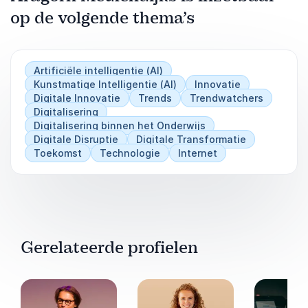
tijdperk
op de volgende thema’s
Deelnemers verlaten de masterclass met
praktische ervaring, concrete toepassingen
voor de eigen organisatie en een nieuwe kijk op
Artificiële intelligentie (AI)
Kunstmatige Intelligentie (AI)
Innovatie
wat mogelijk wordt wanneer leiders zelf leren
Digitale Innovatie
Trends
Trendwatchers
bouwen met AI.
Digitalisering
Digitalisering binnen het Onderwijs
Digitale Disruptie
Digitale Transformatie
Toekomst
Technologie
Internet
Gerelateerde profielen