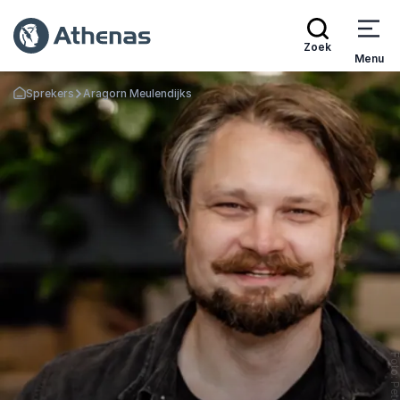
Zoek
Menu
Sprekers
Aragorn Meulendijks
Terug naar de startpagina
Foto: Peter S