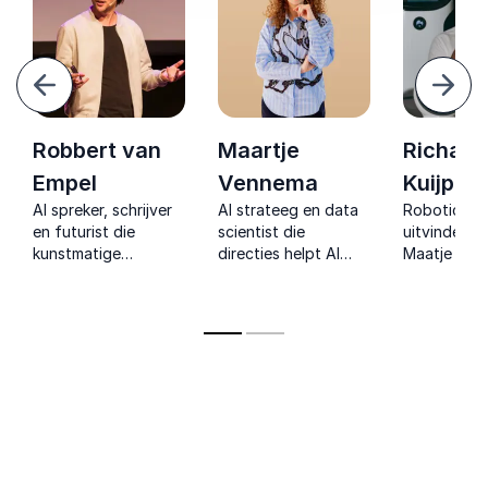
Vorige
Volg
Robbert van
Maartje
Richard
Empel
Vennema
Kuijpers
AI spreker, schrijver
AI strateeg en data
Robotica ex
en futurist die
scientist die
uitvinder v
kunstmatige
directies helpt AI
Maatje die 
intelligentie helder,
investeringen te
humanoïden
energiek en
beoordelen op
quadrupeds 
praktisch maakt voor
rendement,
hoe robots
organisaties die
eigenaarschap en
organisatie
vooruit willen.
strategische
veranderen.
meerwaarde.