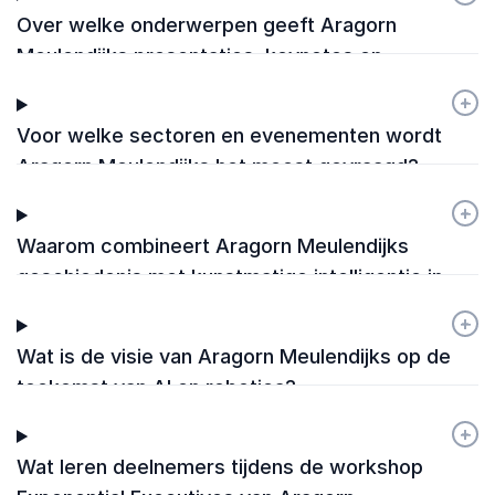
Over welke onderwerpen geeft Aragorn
Meulendijks presentaties, keynotes en
workshops?
+
-
Voor welke sectoren en evenementen wordt
Aragorn Meulendijks het meest gevraagd?
+
-
Waarom combineert Aragorn Meulendijks
geschiedenis met kunstmatige intelligentie in
zijn lezingen?
+
-
Wat is de visie van Aragorn Meulendijks op de
toekomst van AI en robotica?
+
-
Wat leren deelnemers tijdens de workshop