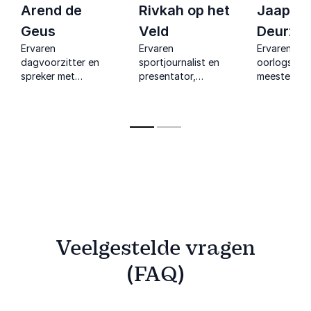
Arend de
Rivkah op het
Jaap va
Geus
Veld
Deurze
Ervaren
Ervaren
Ervaren ra
dagvoorzitter en
sportjournalist en
oorlogsjourn
spreker met
presentator,
meester in
journalistieke
gespecialiseerd in
storytelling 
achtergrond die met
diversiteit, inclusie
unieke inzi
neutraliteit het
en (vrouwen)sport.
verhalen.
publiek betrekt.
Maakt complexe
thema’s toegankelijk.
Veelgestelde vragen
(FAQ)