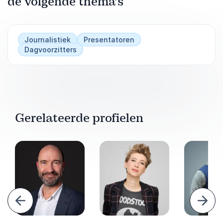
de volgende thema’s
Journalistiek
Presentatoren
Dagvoorzitters
Gerelateerde profielen
Vorige
Volg