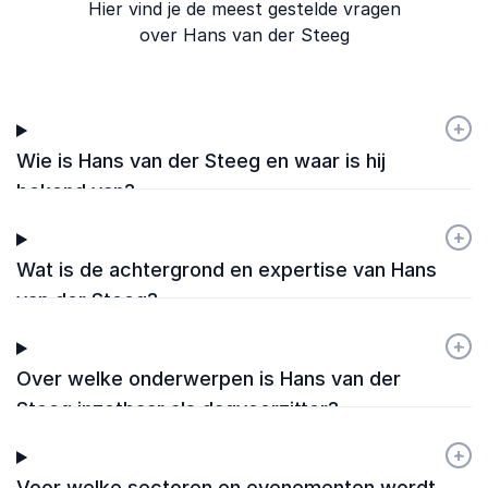
Hier vind je de meest gestelde vragen
over Hans van der Steeg
+
-
Wie is Hans van der Steeg en waar is hij
bekend van?
+
-
Wat is de achtergrond en expertise van Hans
van der Steeg?
+
-
Over welke onderwerpen is Hans van der
Steeg inzetbaar als dagvoorzitter?
+
-
Voor welke sectoren en evenementen wordt