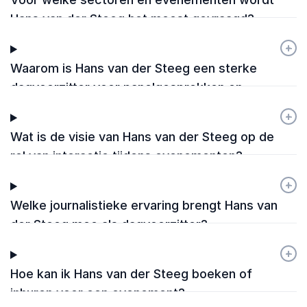
Hans van der Steeg het meest gevraagd?
+
-
Waarom is Hans van der Steeg een sterke
dagvoorzitter voor panelgesprekken en
interviews?
+
-
Wat is de visie van Hans van der Steeg op de
rol van interactie tijdens evenementen?
+
-
Welke journalistieke ervaring brengt Hans van
der Steeg mee als dagvoorzitter?
+
-
Hoe kan ik Hans van der Steeg boeken of
inhuren voor een evenement?