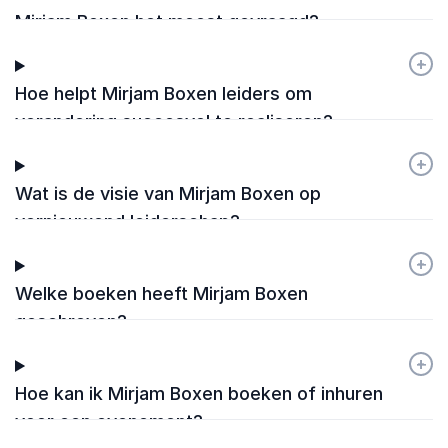
Mirjam Boxen het meest gevraagd?
+
-
Hoe helpt Mirjam Boxen leiders om
verandering succesvol te realiseren?
+
-
Wat is de visie van Mirjam Boxen op
vernieuwend leiderschap?
+
-
Welke boeken heeft Mirjam Boxen
geschreven?
+
-
Hoe kan ik Mirjam Boxen boeken of inhuren
voor een evenement?