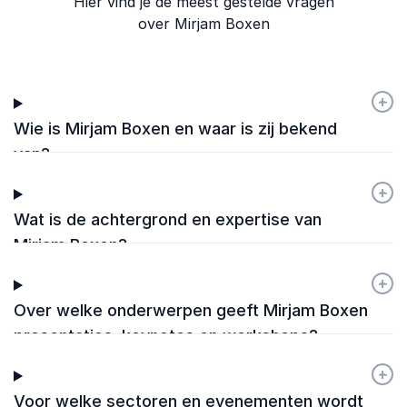
Hier vind je de meest gestelde vragen
over Mirjam Boxen
+
-
Wie is Mirjam Boxen en waar is zij bekend
van?
+
-
Wat is de achtergrond en expertise van
Mirjam Boxen?
+
-
Over welke onderwerpen geeft Mirjam Boxen
presentaties, keynotes en workshops?
+
-
Voor welke sectoren en evenementen wordt