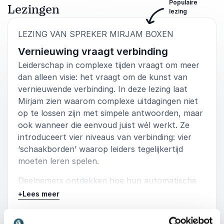
Populaire
Lezingen
lezing
:
LEZING VAN SPREKER MIRJAM BOXEN
Vernieuwing vraagt verbinding
Leiderschap in complexe tijden vraagt om meer
dan alleen visie: het vraagt om de kunst van
vernieuwende verbinding. In deze lezing laat
Mirjam zien waarom complexe uitdagingen niet
op te lossen zijn met simpele antwoorden, maar
ook wanneer die eenvoud juist wél werkt. Ze
introduceert vier niveaus van verbinding: vier
‘schaakborden’ waarop leiders tegelijkertijd
moeten leren spelen.
Deelnemers ontdekken hoe hun automatische
gedragspatronen, juist onder druk, verandering
+
Lees meer
kunnen tegenwerken, en hoe ze deze patronen
leren herkennen én doorbreken. Centraal staan