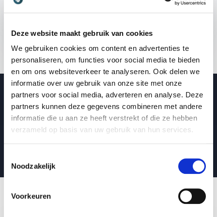
: Mirjam Boxen Vernieu
Vraag vrijblijvend info aan
de acht denk- en doeprincipes van vernieuwend
leiderschap: concrete manieren om effectiever
60 - 90 minuten
leiding te geven in dynamische en
Deze website maakt gebruik van cookies
onvoorspelbare contexten.
We gebruiken cookies om content en advertenties te
Deze lezing biedt scherpe inzichten, praktische
personaliseren, om functies voor social media te bieden
handvatten en vooral: een inspirerende
en om ons websiteverkeer te analyseren. Ook delen we
uitnodiging om vandaag nog te beginnen met
informatie over uw gebruik van onze site met onze
het leiderschap dat morgen nodig is.
partners voor social media, adverteren en analyse. Deze
Video van spreker Mirjam Boxen
partners kunnen deze gegevens combineren met andere
Leidinggeven met lef en
informatie die u aan ze heeft verstrekt of die ze hebben
verzameld op basis van uw gebruik van hun services.
nieuwsgierigheid
Toestemmingsselectie
Noodzakelijk
Voorkeuren
Workshops