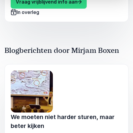
helder waar jouw aandacht als eerste naartoe
: Mirjam Boxen Leidersc
Vraag vrijblijvend info aan
moet, maar ook ten minste één concrete en
In overleg
haalbare stap om direct in beweging te komen,
passend bij jouw leiderschapsrol én de opgave
van je organisatie.
Blogberichten door Mirjam Boxen
We moeten niet harder sturen, maar
beter kijken