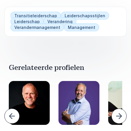
Transitieleiderschap
Leiderschapsstijlen
Leiderschap
Verandering
Verandermanagement
Management
Gerelateerde profielen
Vorige
Volg