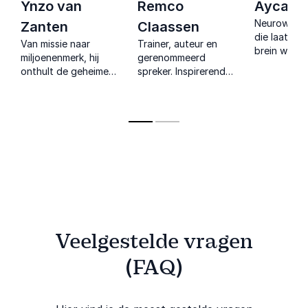
Ynzo van
Remco
Ayca S
Neurowete
Zanten
Claassen
die laat zi
Van missie naar
Trainer, auteur en
brein werkt
miljoenenmerk, hij
gerenommeerd
met
onthult de geheimen
spreker. Inspirerende
gedragsinz
achter Tony’s
lezingen over
echt verbin
Chocolonely’s
leiderschap en
verandering
successen en
persoonlijke
inspirerend
ontwikkeling.
leiderschap.
Veelgestelde vragen
(FAQ)