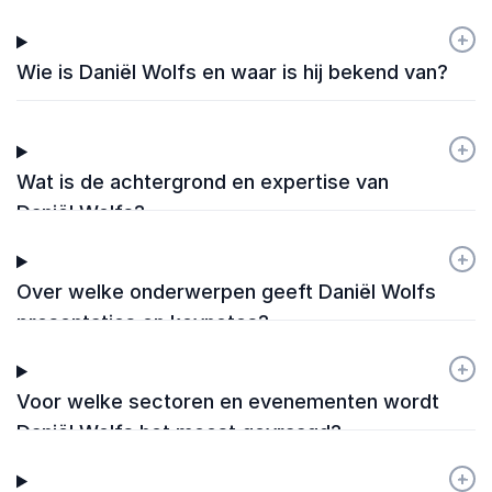
+
-
Wie is Daniël Wolfs en waar is hij bekend van?
+
-
Wat is de achtergrond en expertise van
Daniël Wolfs?
+
-
Over welke onderwerpen geeft Daniël Wolfs
presentaties en keynotes?
+
-
Voor welke sectoren en evenementen wordt
Daniël Wolfs het meest gevraagd?
+
-