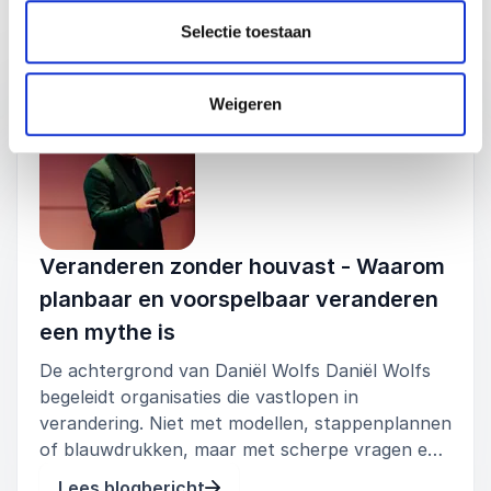
bijdragen aan beweging in plaats van weerstand.
Blogberichten door Daniël Wolfs
Selectie toestaan
Deze lezing helpt om verandering niet alleen te
Afspelen
organiseren, maar ook te laten landen in het
dagelijks handelen.
Weigeren
Veranderen zonder houvast - Waarom
planbaar en voorspelbaar veranderen
een mythe is
De achtergrond van Daniël Wolfs Daniël Wolfs
begeleidt organisaties die vastlopen in
verandering. Niet met modellen, stappenplannen
of blauwdrukken, maar met scherpe vragen en
filosofische reflectie. In zijn boek De
Lees blogbericht