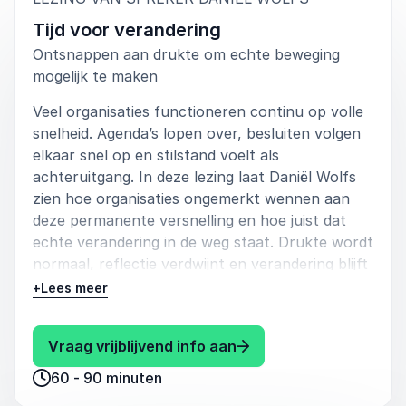
Tijd voor verandering
Ontsnappen aan drukte om echte beweging
mogelijk te maken
Veel organisaties functioneren continu op volle
snelheid. Agenda’s lopen over, besluiten volgen
elkaar snel op en stilstand voelt als
achteruitgang. In deze lezing laat Daniël Wolfs
zien hoe organisaties ongemerkt wennen aan
deze permanente versnelling en hoe juist dat
echte verandering in de weg staat. Drukte wordt
normaal, reflectie verdwijnt en verandering blijft
oppervlakkig.
+
Lees meer
Aan de hand van de zes tempolagen en het
gedachtegoed van polyritmisch veranderen
: Daniël Wolfs Tijd voor
Vraag vrijblijvend info aan
maakt hij duidelijk dat verandering nooit één
60 - 90 minuten
tempo kent. Duurzame beweging vraagt om het