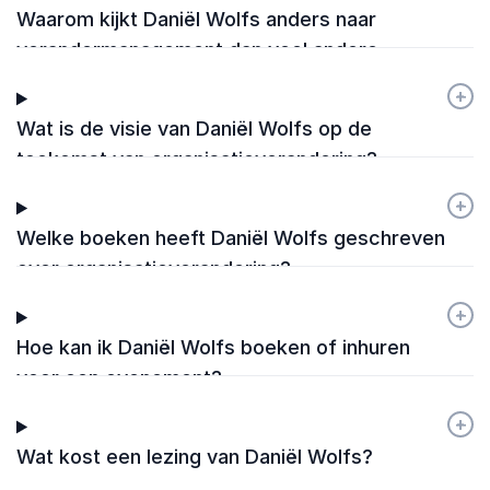
Waarom kijkt Daniël Wolfs anders naar
verandermanagement dan veel andere
sprekers?
+
-
Wat is de visie van Daniël Wolfs op de
toekomst van organisatieverandering?
+
-
Welke boeken heeft Daniël Wolfs geschreven
over organisatieverandering?
+
-
Hoe kan ik Daniël Wolfs boeken of inhuren
voor een evenement?
+
-
Wat kost een lezing van Daniël Wolfs?