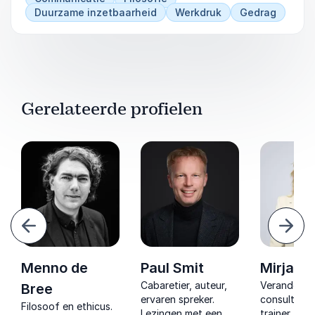
Duurzame inzetbaarheid
Werkdruk
Gedrag
Gerelateerde profielen
Vorige
Volg
Menno de
Paul Smit
Mirjam 
Cabaretier, auteur,
Veranderku
Bree
ervaren spreker.
consultant 
Filosoof en ethicus.
Lezingen met een
trainer. Ze 