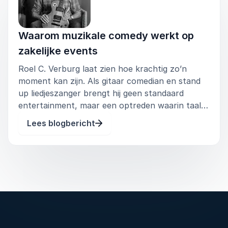
creatieve sessies, communicatietrainingen,
personeelsbijeenkomsten en events waar ruimte
is voor ontspanning, inspiratie en actieve
Waarom muzikale comedy werkt op
deelname.
zakelijke events
Roel C. Verburg laat zien hoe krachtig zo’n
moment kan zijn. Als gitaar comedian en stand
up liedjeszanger brengt hij geen standaard
entertainment, maar een optreden waarin taal,
muziek en scherpe observaties elkaar
Lees blogbericht
versterken. Zijn act Grapjes en Liedjes past
daardoor goed bij organisaties die hun