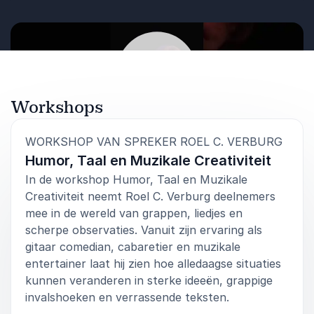
levendige act vol humor, muziek en herkenning.
Ideaal voor organisaties die hun event willen
verrijken met een optreden dat ontspant,
verbindt en nog lang blijft hangen.
Workshops
Afspelen
:
WORKSHOP VAN SPREKER ROEL C. VERBURG
Humor, Taal en Muzikale Creativiteit
In de workshop Humor, Taal en Muzikale
Creativiteit neemt Roel C. Verburg deelnemers
mee in de wereld van grappen, liedjes en
scherpe observaties. Vanuit zijn ervaring als
gitaar comedian, cabaretier en muzikale
entertainer laat hij zien hoe alledaagse situaties
kunnen veranderen in sterke ideeën, grappige
invalshoeken en verrassende teksten.