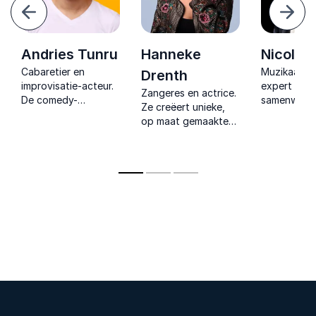
Vorige
Volg
Andries Tunru
Hanneke
Nicolaa
Cabaretier en
Muzikaal sp
Drenth
improvisatie-acteur.
expert in
Zangeres en actrice.
De comedy-
samenwerki
Ze creëert unieke,
afsluiting van jouw
communicat
op maat gemaakte
event! Interactief,
leiderschap
liederen voor jouw
muzikaal en 100% op
Lezingen v
bedrijf of
maat.
verbinding 
evenement.
teamspirit.