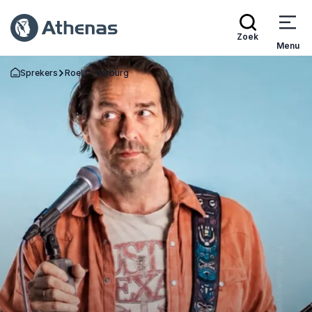
Zoek
Menu
Sprekers
Roel C. Verburg
Terug naar de startpagina
Foto: Jouko van der Kruijssen