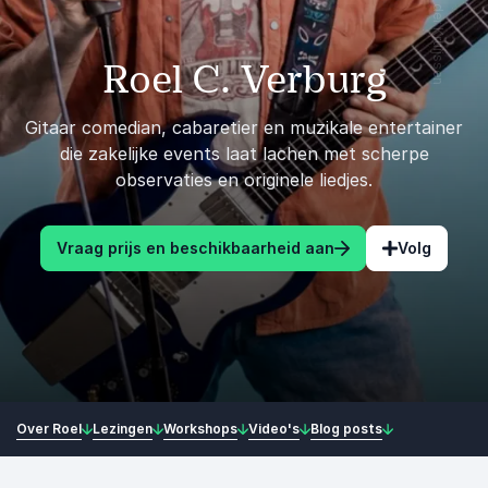
Roel C. Verburg
Gitaar comedian, cabaretier en muzikale entertainer
die zakelijke events laat lachen met scherpe
observaties en originele liedjes.
Vraag prijs en beschikbaarheid aan
Volg
Over Roel
Lezingen
Workshops
Video's
Blog posts