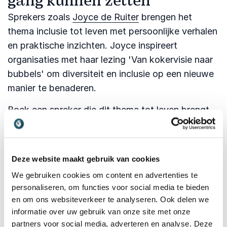
gang kunnen zetten
Sprekers zoals
Joyce de Ruiter
brengen het
thema inclusie tot leven met persoonlijke verhalen
en praktische inzichten. Joyce inspireert
organisaties met haar lezing 'Van kokervisie naar
bubbels' om diversiteit en inclusie op een nieuwe
manier te benaderen.
Boek een spreker die dit thema tot leven brengt.
Vraag vrijblijvend informatie aan, we denken
graag mee.
Deze website maakt gebruik van cookies
We gebruiken cookies om content en advertenties te
personaliseren, om functies voor social media te bieden
en om ons websiteverkeer te analyseren. Ook delen we
Share:
informatie over uw gebruik van onze site met onze
partners voor social media, adverteren en analyse. Deze