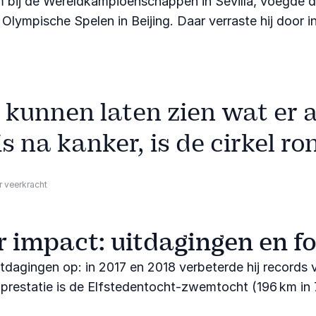
 bij de Wereldkampioenschappen in Sevilla, voegde da
lympische Spelen in Beijing. Daar verraste hij door in 
 kunnen laten zien wat er 
is na kanker, is de cirkel ro
r veerkracht
 impact: uitdagingen en 
itdagingen op: in 2017 en 2018 verbeterde hij records
statie is de Elfstedentocht‑zwemtocht (196 km in 74 u