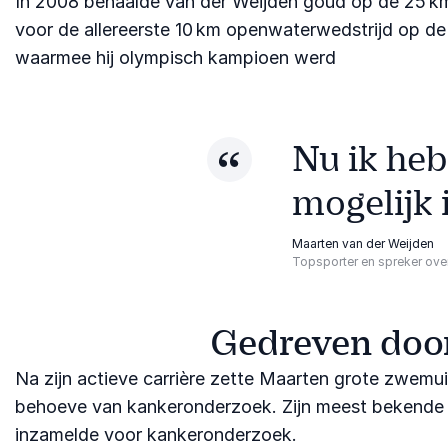
In 2008 behaalde van der Weijden goud op de 25 km
voor de allereerste 10 km openwaterwedstrijd op de O
waarmee hij olympisch kampioen werd
Nu ik heb
mogelijk 
Maarten van der Weijden
Topsporter en spreker ove
Gedreven door
Na zijn actieve carrière zette Maarten grote zwemu
behoeve van kankeronderzoek. Zijn meest bekende pre
inzamelde voor kankeronderzoek.