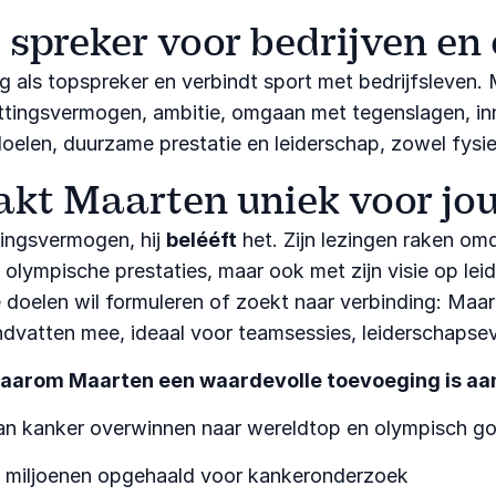
 spreker voor bedrijven en 
g als topspreker en verbindt sport met bedrijfsleven. 
tingsvermogen, ambitie, omgaan met tegenslagen, inno
 doelen, duurzame prestatie en leiderschap, zowel fysi
kt Maarten uniek voor jo
ingsvermogen, hij
belééft
het. Zijn lezingen raken omd
zijn olympische prestaties, maar ook met zijn visie op 
e doelen wil formuleren of zoekt naar verbinding: Maa
handvatten mee, ideaal voor teamsessies, leiderschapse
waarom Maarten een waardevolle toevoeging is aa
van kanker overwinnen naar wereldtop en olympisch g
: miljoenen opgehaald voor kankeronderzoek