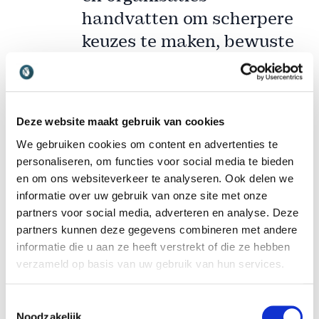
handvatten om scherpere
keuzes te maken, bewuste
risico’s te nemen en
innovatie te versnellen.
Deze website maakt gebruik van cookies
Of je nu werkt aan een cultuurverandering, een
We gebruiken cookies om content en advertenties te
nieuwe strategie ontwikkelt of wendbaarder wilt
personaliseren, om functies voor social media te bieden
worden in je besluitvorming: dit boek helpt je om
en om ons websiteverkeer te analyseren. Ook delen we
het pad naar vernieuwing helder én haalbaar te
informatie over uw gebruik van onze site met onze
partners voor social media, adverteren en analyse. Deze
maken.
partners kunnen deze gegevens combineren met andere
Leidinggeven met
informatie die u aan ze heeft verstrekt of die ze hebben
verzameld op basis van uw gebruik van hun services.
vernieuwingskracht
In een wereld waarin stilstand geen optie meer is,
Toestemmingsselectie
Noodzakelijk