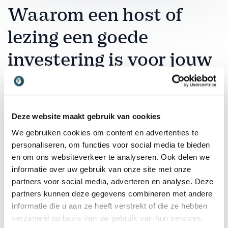
Waarom een host of
lezing een goede
investering is voor jouw
Bootcamp?
Een bootcamp is van nature al een intensieve
Deze website maakt gebruik van cookies
ervaring. Deelnemers worden uitgedaagd, bewogen
We gebruiken cookies om content en advertenties te
en uit hun comfortzone getrokken. Maar wat blijft er
personaliseren, om functies voor social media te bieden
over als het zweet is opgedroogd en de groep naar
en om ons websiteverkeer te analyseren. Ook delen we
huis gaat? Een krachtige lezing geeft je bootcamp een
informatie over uw gebruik van onze site met onze
intellectuele en emotionele laag die de ervaring
partners voor social media, adverteren en analyse. Deze
compleet maakt. Een spreker die aansluit bij de
partners kunnen deze gegevens combineren met andere
doelstelling van jouw programma zorgt ervoor dat de
informatie die u aan ze heeft verstrekt of die ze hebben
inzichten beklijven, dat teamleden niet alleen hebben
verzameld op basis van uw gebruik van hun services.
gedaan maar ook hebben begrepen. Het effect van