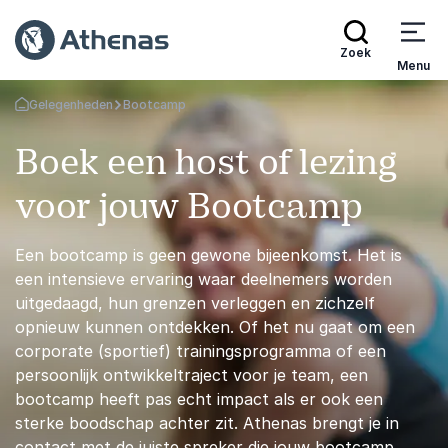
Zoek
Menu
Gelegenheden
Bootcamp
Terug naar de startpagina
Boek een host of lezing
voor jouw Bootcamp
Een bootcamp is geen gewone bijeenkomst. Het is
een intensieve ervaring waar deelnemers worden
uitgedaagd, hun grenzen verleggen en zichzelf
opnieuw kunnen ontdekken. Of het nu gaat om een
corporate (sportief) trainingsprogramma of een
persoonlijk ontwikkeltraject voor je team, een
bootcamp heeft pas echt impact als er ook een
sterke boodschap achter zit. Athenas brengt je in
contact met de juiste spreker die jouw bootcamp