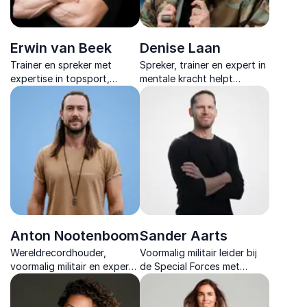
Erwin van Beek
Denise Laan
Trainer en spreker met
Spreker, trainer en expert in
expertise in topsport,
mentale kracht helpt
Special Forces en high
organisaties met praktische
performance teams.
inzichten voor
Inspireert, motiveert en
energiebeheer, veerkracht
transformeert.
en leiderschap onder druk
Anton Nootenboom
Sander Aarts
Wereldrecordhouder,
Voormalig militair leider bij
voormalig militair en expert
de Special Forces met
in mentale gezondheid.
ongekende expertise in
Inspireert met extreme
leiderschap mentale kracht