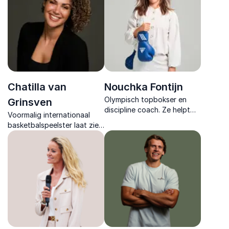
uitdagingen en praktische
en topprestaties in de
tools voor echte
meest extreme
verandering.
omstandigheden.
Chatilla van
Nouchka Fontijn
Olympisch topbokser en
Grinsven
discipline coach. Ze helpt
Voormalig internationaal
organisaties sterker te
basketbalspeelster laat zien
presteren onder druk, met
hoe je met mindset,
inzichten uit de wereld van
samenwerking en veerkracht
de topsport.
jouw talenten omzet in
echte superkrachten.