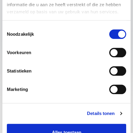
informatie die u aan ze heeft verstrekt of die ze hebben
verzameld op basis van uw gebruik van hun services.
Vraag informatie aan
Toestemmingsselectie
Noodzakelijk
Voorkeuren
Statistieken
Waarom een lezing een
Marketing
goede investering is
voor jouw
Details tonen
openingsevenement?
Alles toestaan