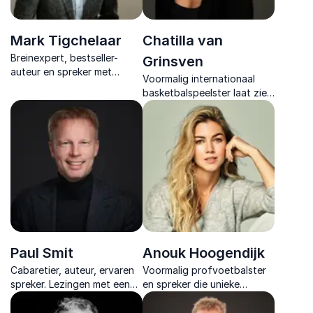
Mark Tigchelaar
Chatilla van
Breinexpert, bestseller-
Grinsven
auteur en spreker met
Voormalig internationaal
impact. Hij helpt teams en
basketbalspeelster laat zien
organisaties om focus te
hoe je met mindset,
hervinden en slimmer te
samenwerking en veerkracht
werken.
jouw talenten omzet in
echte superkrachten.
Paul Smit
Anouk Hoogendijk
Cabaretier, auteur, ervaren
Voormalig profvoetbalster
spreker. Lezingen met een
en spreker die unieke
unieke combinatie van
inzichten biedt over
humor en inhoud over
teamwork, leiderschap en