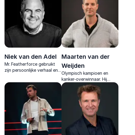
effectieve
doorzettingsvermogen.
organisatieverandering.
Kickstart positieve
verandering.
Niek van den Adel
Maarten van der
Mr. Featherforce gebruikt
Weijden
zijn persoonlijke verhaal en
Olympisch kampioen en
wetenschappelijke inzichten
kanker-overwinnaar. Hij
om mensen en organisaties
inspireert met zijn verhaal
te inspireren tot echte
over veerkracht,
veerkracht.
doorzettingsvermogen en
het bereiken van het
onmogelijke.