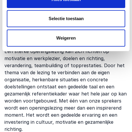
Een presentatie tijdens een kick-off evenement kan
helpen om visies concreet te maken en een
gezamenlijke richting te creëren die teams meenemen
Selectie toestaan
in het dagelijks werk. Inspiratie van buitenaf zorgt
vaak voor nieuwe inzichten, een gedeelde taal en
Weigeren
extra energie om plannen om te zetten in actie.
Een sterke openingslezing kan zich richten op
motivatie en werkplezier, doelen en richting,
verandering, teambuilding of topprestaties. Door het
thema van de lezing te verbinden aan de eigen
organisatie, herkenbare situaties en concrete
doelstellingen ontstaat een gedeelde taal en een
gezamenlijk referentiekader waar het hele jaar op kan
worden voortgebouwd. Met één van onze sprekers
wordt een openingslezing meer dan een inspirerend
moment. Het wordt een gedeelde ervaring en een
investering in cultuur, motivatie en gezamenlijke
richting.