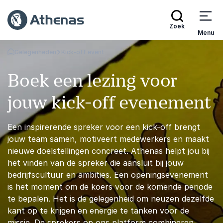
Zoek
Menu
Gelegenheden
Kick-off event
Terug naar de startpagina
Boek een lezing voor
jouw kick-off evenement
Een inspirerende spreker voor een kick-off brengt
jouw team samen, motiveert medewerkers en maakt
nieuwe doelstellingen concreet. Athenas helpt jou bij
het vinden van de spreker die aansluit bij jouw
bedrijfscultuur en ambities. Een openingsevenement
is het moment om de koers voor de komende periode
te bepalen. Het is de gelegenheid om neuzen dezelfde
kant op te krijgen en energie te tanken voor de
missie. De sprekers op ons platform combineren