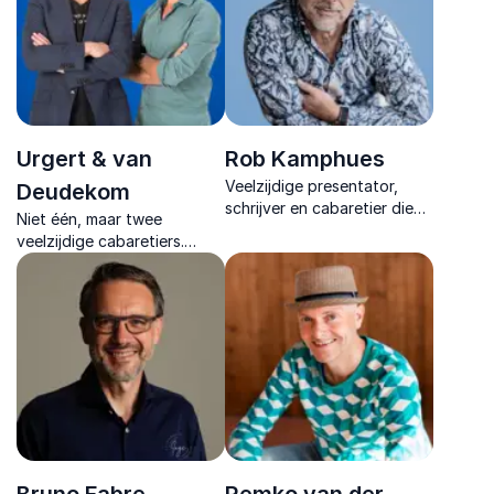
evenement.
Urgert & van
Rob Kamphues
Veelzijdige presentator,
Deudekom
schrijver en cabaretier die
Niet één, maar twee
humor en levenswijsheid
veelzijdige cabaretiers.
combineert in inspirerende
Wetenschappelijk
lezingen.
onderbouwde shows voor
een zakelijk publiek die een
diepe indruk achterlaten.