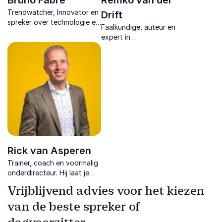
Bruno Fabre
Remko van der
Trendwatcher, Innovator en
Drift
spreker over technologie en
Faalkundige, auteur en
menselijkheid. Hij is een
expert in
trend-initiator op gebied
organisatieontwikkeling
van technologie.
inspireert met humor en
praktische inzichten om
fouten te benutten als
motor voor groei en
innovatie.
Rick van Asperen
Trainer, coach en voormalig
onderdirecteur. Hij laat je
lachen en leren met zijn
Vrijblijvend advies voor het kiezen
lezingen over gedrag, brein
en samenwerken.
van de beste spreker of