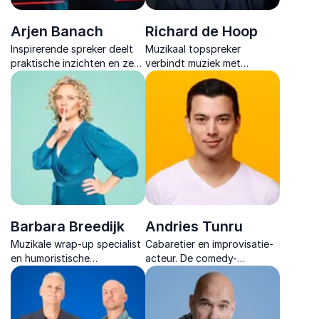
Arjen Banach
Richard de Hoop
Inspirerende spreker deelt
Muzikaal topspreker
praktische inzichten en zes
verbindt muziek met
bewezen principes om
teamdynamiek en laat teams
werkgeluk en duurzame
als een orkest samenwerken,
inzetbaarheid
energiek en altijd praktisch
toekomstgericht vorm te
toepasbaar.
geven.
Barbara Breedijk
Andries Tunru
Muzikale wrap‑up specialist
Cabaretier en improvisatie-
en humoristische
acteur. De comedy-
dagafsluiter. Ze brengt op
afsluiting van jouw event!
maat gemaakte wrap-ups
Interactief, muzikaal en
met humor en inhoud, de
100% op maat.
perfecte afsluiter van jouw