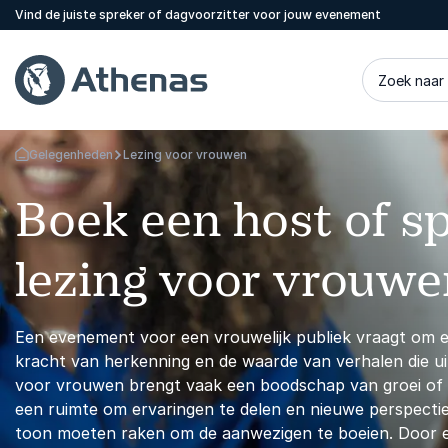
Vind de juiste spreker of dagvoorzitter voor jouw evenement
Zoek naar
Gelegenheden
Lezing voor vrouwen
Terug naar de startpagina
Boek een host of s
lezing voor vrouwe
Een evenement voor een vrouwelijk publiek vraagt om ee
kracht van herkenning en de waarde van verhalen die ui
voor vrouwen brengt vaak een boodschap van groei of 
een ruimte om ervaringen te delen en nieuwe perspecti
toon moeten raken om de aanwezigen te boeien. Door een