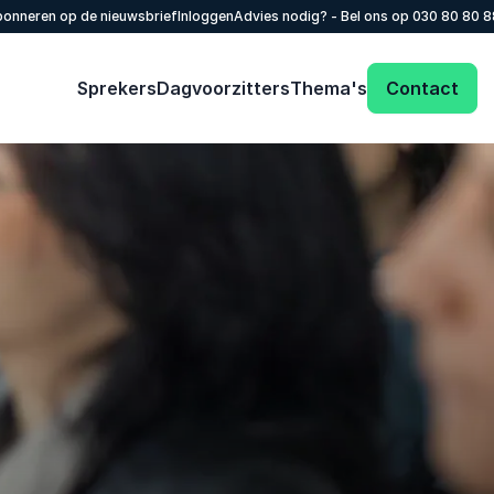
onneren op de nieuwsbrief
Inloggen
Advies nodig? - Bel ons op
030 80 80 
Sprekers
Dagvoorzitters
Thema's
Contact
Vul onderstaand formulier in. Je krijgt snel
een reactie op jouw informatieverzoek.
Naam
*
Emailadres
*