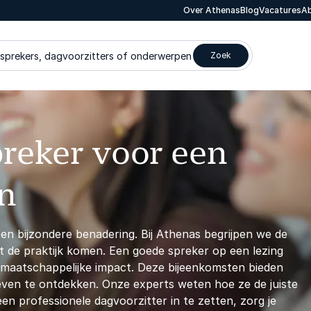
Over Athenas
Blog
Vacatures
Ab
 sprekers, dagvoorzitters of onderwerpen
Zoek
preker voor een
n
n bijzondere benadering. Bij Athenas begrijpen we de
t de praktijk komen. Een goede spreker op een lezing
maatschappelijke impact. Deze bijeenkomsten bieden
even te ontdekken. Onze experts weten hoe ze de juiste
 professionele dagvoorzitter in te zetten, zorg je