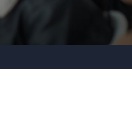
Telefoonnummer
Organisatie / bedrijf
Vertel ons meer over je evenement
Vraag informatie aan
Bel ons
030 80 80 884