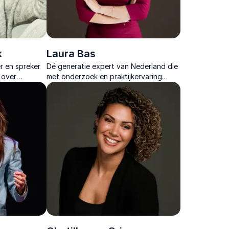
k
Laura Bas
r en spreker
Dé generatie expert van Nederland die
 over
met onderzoek en praktijkervaring
Generatie Z en intergenerationele
samenwerking tot leven brengt.