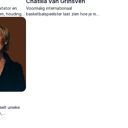
Chatilla van Grinsven
itator en
Voormalig internationaal
tem, houding
basketbalspeelster laat zien hoe je met
effectieve
mindset, samenwerking en veerkracht
jouw talenten omzet in echte
superkrachten.
eelt unieke
p,
d onder