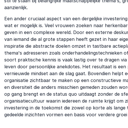
stil te staan bij belangrijke maatschappelijke thema's, 
aanzienlijk.
Een ander cruciaal aspect van een dergelijke investering
wat er mogelijk is. Veel vrouwen zoeken naar herkenba
geven in een complexe wereld. Door een externe deskundi
van iemand die al grote stappen heeft gezet in haar eig
inspiratie die abstracte doelen omzet in tastbare actie
thema's adresseren zoals onderhandelingstechnieken o
soort praktische kennis is vaak lastig over te dragen vi
leven door persoonlijke anekdotes. Het resultaat is een
vernieuwde mindset aan de slag gaat. Bovendien helpt e
organisatie zichtbaar te maken op een constructieve man
en diversiteit die anders misschien gemeden zouden word
op gang brengt en de status quo uitdaagt zonder de sfeer
organisatiecultuur waarin iedereen de ruimte krijgt om zi
investering in de toekomst die zowel op korte als lange
gedeelde inzichten vormen een basis voor verdere groei