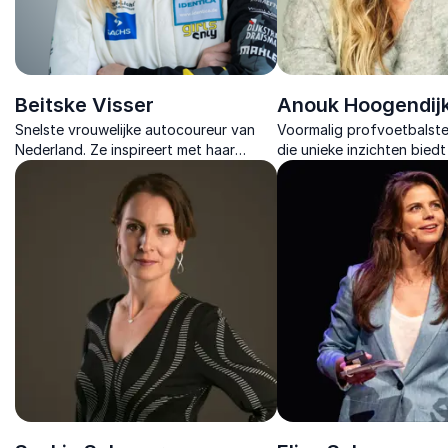
Beitske Visser
Anouk Hoogendij
Snelste vrouwelijke autocoureur van
Voormalig profvoetbalste
Nederland. Ze inspireert met haar
die unieke inzichten biedt
unieke raceverhaal vol
teamwork, leiderschap en
doorzettingsvermogen, lef en
doorzettingsvermogen.
ondernemerschap.