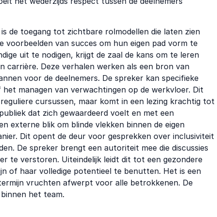
groeit het wederzijds respect tussen de deelnemers
 is de toegang tot zichtbare rolmodellen die laten zien
re voorbeelden van succes om hun eigen pad vorm te
ge uit te nodigen, krijgt de zaal de kans om te leren
en carrière. Deze verhalen werken als een bron van
plannen voor de deelnemers. De spreker kan specifieke
f het managen van verwachtingen op de werkvloer. Dit
a reguliere cursussen, maar komt in een lezing krachtig tot
 publiek dat zich gewaardeerd voelt en met een
en externe blik om blinde vlekken binnen de eigen
ier. Dit opent de deur voor gesprekken over inclusiviteit
en. De spreker brengt een autoriteit mee die discussies
 te verstoren. Uiteindelijk leidt dit tot een gezondere
jn of haar volledige potentieel te benutten. Het is een
 termijn vruchten afwerpt voor alle betrokkenen. De
 binnen het team.