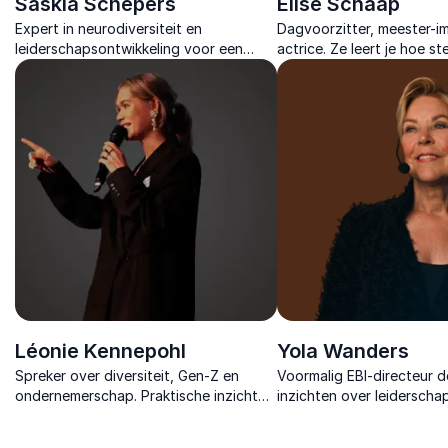
Saskia Schepers
Elise Schaap
Expert in neurodiversiteit en
Dagvoorzitter, meester-im
leiderschapsontwikkeling voor een
actrice. Ze leert je hoe s
inclusieve werkvloer.
en imitatie bijdragen aan 
communicatie en impact.
Léonie Kennepohl
Yola Wanders
Spreker over diversiteit, Gen-Z en
Voormalig EBI-directeur d
ondernemerschap. Praktische inzichten
inzichten over leiderscha
om vrouwen in finance aan te trekken
menselijkheid en veilighei
en te behouden.
extreme druk.