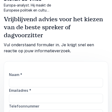
Europa-analyst. Hij maakt de
Europese politiek en cultuur
begrijpelijk, met scherpe
Vrijblijvend advies voor het kiezen
analyses, humor en
internationale ervaring.
van de beste spreker of
dagvoorzitter
Vul onderstaand formulier in. Je krijgt snel een
reactie op jouw informatieverzoek.
Naam
*
Emailadres
*
Telefoonnummer