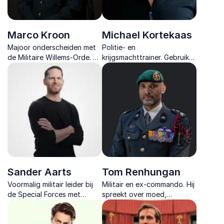
Marco Kroon
Michael Kortekaas
Majoor onderscheiden met
Politie- en
de Militaire Willems‑Orde. Hij
krijgsmachttrainer. Gebruikt
motiveert met krachtige
ervaring uit politie en
verhalen over leiderschap,
defensie in lezingen over
loyaliteit & durf.
energiemanagement om
high performance uit je
organisatie te halen.
Sander Aarts
Tom Renhungan
Voormalig militair leider bij
Militair en ex-commando. Hij
de Special Forces met
spreekt over moed,
ongekende expertise in
schaduw, kwetsbaarheid en
leiderschap mentale kracht
hoe je jezelf terugvindt als