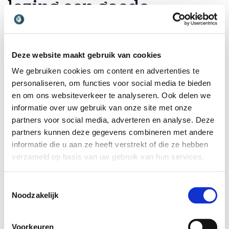
lezing een goede
investering is voor de
Veteranendag?
Deze website maakt gebruik van cookies
We gebruiken cookies om content en advertenties te
Het boeken van een spreker voor deze speciale dag
personaliseren, om functies voor social media te bieden
biedt veel meer dan alleen een interessant verhaal
en om ons websiteverkeer te analyseren. Ook delen we
voor de aanwezigen. Een ervaren spreker weet hoe
informatie over uw gebruik van onze site met onze
hij de complexe emoties van missies en terugkeer
partners voor social media, adverteren en analyse. Deze
moet vertalen naar universele lessen over
partners kunnen deze gegevens combineren met andere
samenwerking en vertrouwen. Bezoekers krijgen
informatie die u aan ze heeft verstrekt of die ze hebben
hierdoor een dieper begrip van de militaire identiteit
verzameld op basis van uw gebruik van hun services.
en de waarden die onze veteranen uitdragen in hun
dagelijkse werk. Het versterkt de onderlinge band
Toestemmingsselectie
tussen generaties militairen en zorgt voor een sfeer
Noodzakelijk
van oprechte waardering tijdens de gehele
bijeenkomst.
Voorkeuren