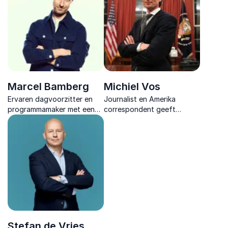
en topprestaties in de
alles donker lijkt.
meest extreme
omstandigheden.
Marcel Bamberg
Michiel Vos
Ervaren dagvoorzitter en
Journalist en Amerika
programmamaker met een
correspondent geeft
scherpe interviewstijl, brede
scherpe inzichten in politiek
kennis van politiek en media
en economie en vertaalt
en een talent voor satire.
complexe ontwikkelingen
naar toepasbare kennis.
Stefan de Vries