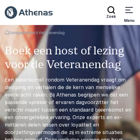
Zoek
Menu
Gelegenheden
Veteranendag
Terug naar de startpagina
Boek een host of lezing
voor de Veteranendag
Een bijeenkomst rondom Veteranendag vraagt om
diepgang en verhalen die de kern van menselijke
veerkracht raken. Bij Athenas begrijpen we dat een
passende spreker of ervaren dagvoorzitter het
verschil maakt tussen een standaard bijeenkomst en
een onvergetelijke ervaring. Onze experts en ex-
militairen delen lessen over loyaliteit en
doorzettingsvermogen die zij in extreme situaties
hebben geleerd. Deze verhalen vormen een brug