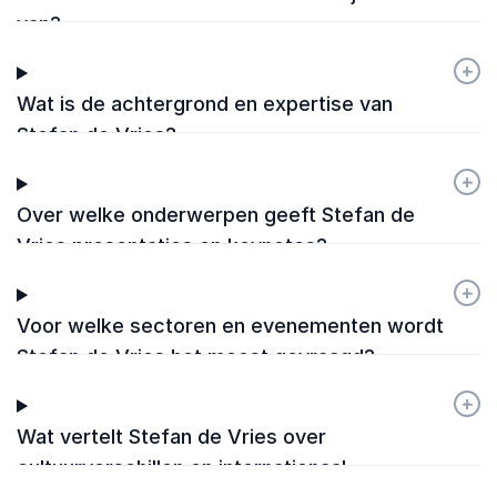
van?
+
-
Wat is de achtergrond en expertise van
Stefan de Vries?
+
-
Over welke onderwerpen geeft Stefan de
Vries presentaties en keynotes?
+
-
Voor welke sectoren en evenementen wordt
Stefan de Vries het meest gevraagd?
+
-
Wat vertelt Stefan de Vries over
cultuurverschillen en internationaal