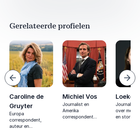
Gerelateerde profielen
Vorige
Volg
Caroline de
Michiel Vos
Loeke d
Journalist en
Journalist 
Gruyter
Amerika
over media,
Europa
correspondent
en storytell
correspondent,
geeft scherpe
het hart va
auteur en
inzichten in politiek
Hollywood.
geopolitiek expert
en economie en
onthult ver
die complexe