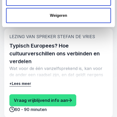
beleidsmakers.
: Stefan de Vries Euro
Vraag vrijblijvend info aan
Weigeren
60 - 90 minuten
:
LEZING VAN SPREKER STEFAN DE VRIES
Typisch Europees? Hoe
cultuurverschillen ons verbinden en
verdelen
Wat voor de één vanzelfsprekend is, kan voor
de ander een raadsel zijn, en dat geldt nergens
meer dan in Europa. Waarom praten
+
Lees meer
Nederlanders in vergaderingen zo hard en
direct, terwijl Fransen eerst een lange inleiding
geven? Waarom zijn deadlines in Duitsland heilig,
: Stefan de Vries Typi
Vraag vrijblijvend info aan
maar in Zuid-Europa meer een richtlijn?
60 - 90 minuten
In deze lezing neemt Stefan de Vries je mee op