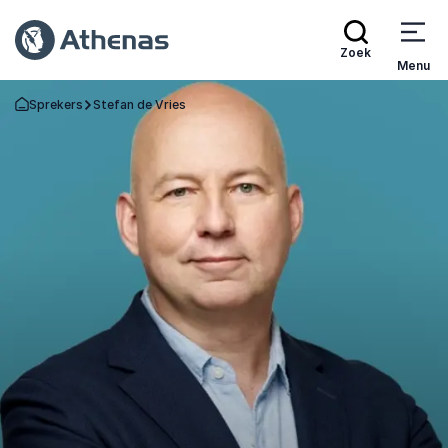
Zoek
Menu
Sprekers
Stefan de Vries
Terug naar de startpagina