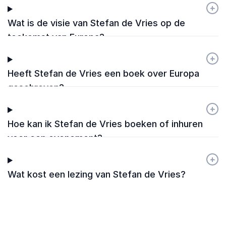
zakendoen in Europa?
+
-
Wat is de visie van Stefan de Vries op de
toekomst van Europa?
+
-
Heeft Stefan de Vries een boek over Europa
geschreven?
+
-
Hoe kan ik Stefan de Vries boeken of inhuren
voor een evenement?
+
-
Wat kost een lezing van Stefan de Vries?