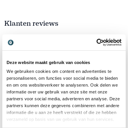
Klanten reviews
5
Stefan was super! Zijn lezing was zeer interessant en
van
5
paste perfect bij de inhoud van onze
Deze website maakt gebruik van cookies
organisatiemiddag. Daarnaast was hij zeer vriendelijk
en leverde hij wat was afgesproken.
We gebruiken cookies om content en advertenties te
personaliseren, om functies voor social media te bieden
Anoniem
en om ons websiteverkeer te analyseren. Ook delen we
SNN
informatie over uw gebruik van onze site met onze
partners voor social media, adverteren en analyse. Deze
Beoordeeld
5.00
/5 gebaseerd op
1
klantbeoordelingen
partners kunnen deze gegevens combineren met andere
informatie die u aan ze heeft verstrekt of die ze hebben
verzameld op basis van uw gebruik van hun services.