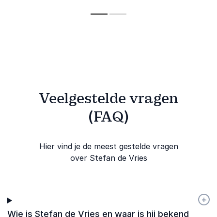
vertaalt complexe
ons wereld
Europese
ontwikkelingen naar
beïnvloeden
ontwikkelingen
toepasbare kennis.
vertaalt naar heldere
inzichten voor
organisaties.
Veelgestelde vragen
(FAQ)
Hier vind je de meest gestelde vragen
over Stefan de Vries
+
-
Wie is Stefan de Vries en waar is hij bekend