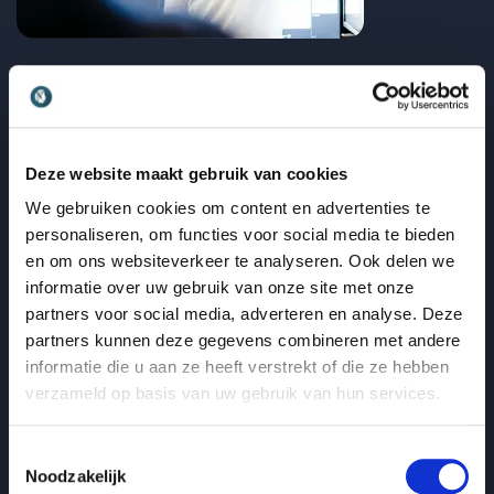
Economie
Waarom organisaties Thijs Verlangen boeken voor
financiële rust, focus en groei
Thijs Verlangen
Deze website maakt gebruik van cookies
Fiscale strategie voor meer vrijheid
We gebruiken cookies om content en advertenties te
personaliseren, om functies voor social media te bieden
: Waarom organisaties Thijs Verlangen bo
Lees blogbericht
en om ons websiteverkeer te analyseren. Ook delen we
informatie over uw gebruik van onze site met onze
partners voor social media, adverteren en analyse. Deze
partners kunnen deze gegevens combineren met andere
informatie die u aan ze heeft verstrekt of die ze hebben
verzameld op basis van uw gebruik van hun services.
Toestemmingsselectie
Noodzakelijk