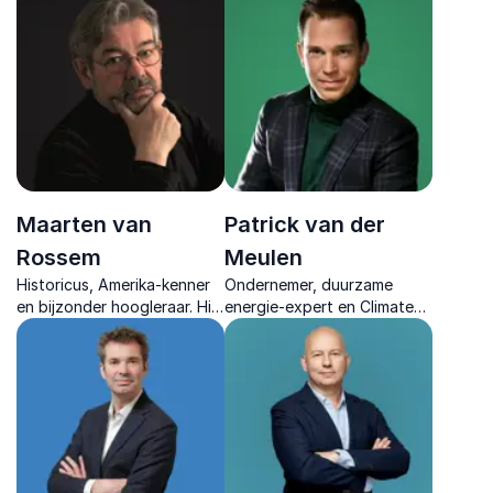
foresight technologie
energie, humor en inzichten
voorbij de hype brengen en
als econoom, columnist en
écht succesvol maken.
ondernemer.
Maarten van
Patrick van der
Rossem
Meulen
Historicus, Amerika-kenner
Ondernemer, duurzame
en bijzonder hoogleraar. Hij
energie-expert en Climate
biedt scherpzinnige,
Reality Leader. Innovatieve
humorvolle lezingen over
pionier in de energietransitie
geschiedenis, politiek en de
en medeoprichter van
actualiteit.
Enie.nl.