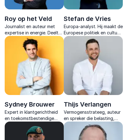
Roy op het Veld
Stefan de Vries
Journalist en auteur met
Europa-analyst. Hij maakt de
expertise in energie. Deelt
Europese politiek en cultuur
diepe analyses over
begrijpelijk, met scherpe
economie, geopolitiek en
analyses, humor en
klimaattransitie die
internationale ervaring.
organisaties helpen in
complexe tijden.
Sydney Brouwer
Thijs Verlangen
Expert in klantgerichtheid
Vermogensstrateeg, auteur
en toekomstbestendige
en spreker die belasting,
organisatiecultuur. Hij helpt
pensioen en beleggen
organisaties klantgerichter
vertaalt naar slimme keuzes
en wendbaarder te worden.
voor ondernemers en