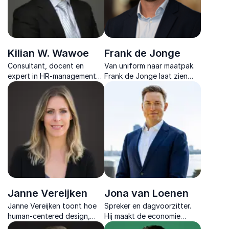
Kilian W. Wawoe
Frank de Jonge
Consultant, docent en
Van uniform naar maatpak.
expert in HR-management
Frank de Jonge laat zien
en bankwezen, bekend om
wat écht leiderschap
zijn kritische inzichten in
betekent: menselijk, moedig
bonuscultuur en
en vanuit het hart.
prestatieverbetering van
teams.
Janne Vereijken
Jona van Loenen
Janne Vereijken toont hoe
Spreker en dagvoorzitter.
human-centered design,
Hij maakt de economie
samenwerking en strategic
begrijpelijk en relevant, met