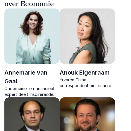
over Economie
Annemarie van
Anouk Eigenraam
Ervaren China-
Gaal
correspondent met scherpe
Ondernemer en financieel
analyses over economie,
expert deelt inspirerende
politiek en samenleving.
inzichten en praktische
strategieën om organisaties
te laten groeien en
financieel sterker te maken.