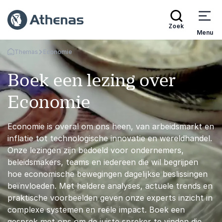
Zoek
Menu
Themas
Economie
Terug naar de startpagina
Boek een lezing over
Economie
Economie is overal om ons heen, van arbeidsmarkt en
inflatie tot technologische innovatie en wereldhandel.
Onze lezingen zijn bedoeld voor ondernemers,
beleidsmakers, teams en iedereen die wil begrijpen
hoe economische bewegingen dagelijkse beslissingen
beïnvloeden. Met heldere analyses, actuele trends en
praktische voorbeelden geven onze experts inzicht in
complexe systemen en reële impact. Boek een
gesprek met ons om de juiste spreker te vinden die