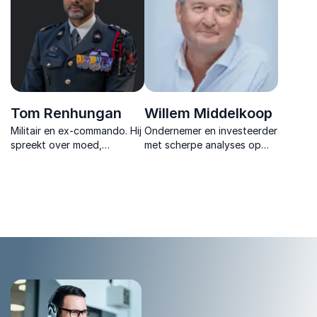
particulieren.
Tom Renhungan
Willem Middelkoop
Militair en ex-commando. Hij
Ondernemer en investeerder
spreekt over moed,
met scherpe analyses op
schaduw, kwetsbaarheid en
monetair en geopolitiek
hoe je jezelf terugvindt als
gebied, bekend van
alles donker lijkt.
internationaal succes en
innovatie.