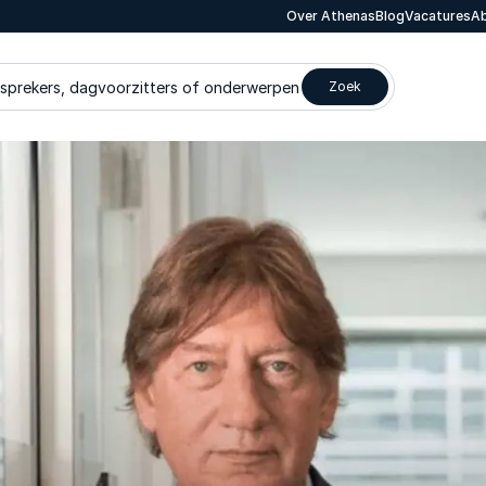
Over Athenas
Blog
Vacatures
Ab
 sprekers, dagvoorzitters of onderwerpen
Zoek