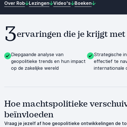
Over Rob
Lezingen
Video's
Boeken
3
ervaringen die je krijgt me
Diepgaande analyse van
Strategische i
geopolitieke trends en hun impact
effectief te na
op de zakelijke wereld
internationale 
Hoe machtspolitieke verschui
beïnvloeden
Vraag je jezelf af hoe geopolitieke ontwikkelingen de 