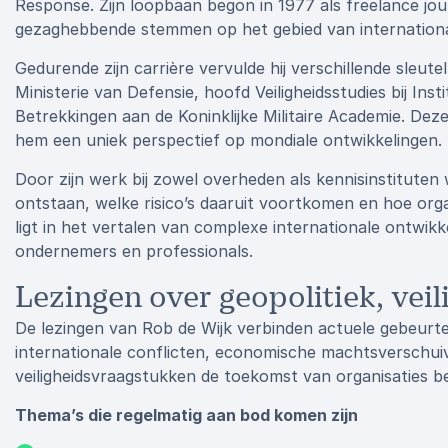
Response. Zijn loopbaan begon in 1977 als freelance jour
gezaghebbende stemmen op het gebied van internationale
Gedurende zijn carrière vervulde hij verschillende sleute
Ministerie van Defensie, hoofd Veiligheidsstudies bij Ins
Betrekkingen aan de Koninklijke Militaire Academie. Dez
hem een uniek perspectief op mondiale ontwikkelingen.
Door zijn werk bij zowel overheden als kennisinstituten 
ontstaan, welke risico’s daaruit voortkomen en hoe orga
ligt in het vertalen van complexe internationale ontwik
ondernemers en professionals.
Lezingen over geopolitiek, vei
De lezingen van Rob de Wijk verbinden actuele gebeurten
internationale conflicten, economische machtsverschui
veiligheidsvraagstukken de toekomst van organisaties b
Thema’s die regelmatig aan bod komen zijn