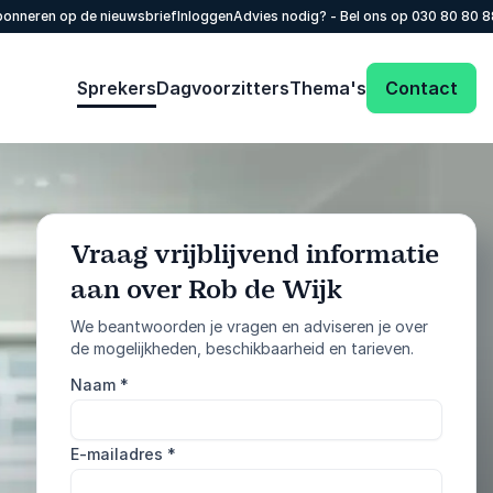
onneren op de nieuwsbrief
Inloggen
Advies nodig? - Bel ons op
030 80 80 
Sprekers
Dagvoorzitters
Thema's
Contact
Vraag vrijblijvend informatie
aan over Rob de Wijk
: @Model.Profile
Vraag informatie aan
We beantwoorden je vragen en adviseren je over
de mogelijkheden, beschikbaarheid en tarieven.
Bel ons
Naam
*
030 80 80 884
E-mailadres
*