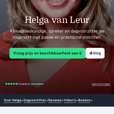
Helga van Leur
Klimaatdeskundige, spreker en dagvoorzitter die
inspireert met passie en praktische inzichten.
Vraag prijs en beschikbaarheid aan
Volg
Lees ervaringen
Uitstekend beoordeeld
5.00 van 5
Over Helga
Dagvoorzitter
Reviews
Video's
Boeken