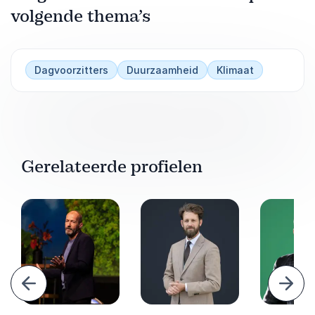
volgende thema’s
Dagvoorzitters
Duurzaamheid
Klimaat
Gerelateerde profielen
Vorige
Volg