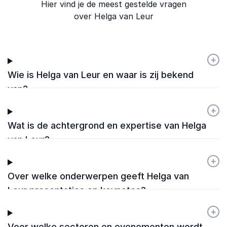
Hier vind je de meest gestelde vragen
over Helga van Leur
+
-
Wie is Helga van Leur en waar is zij bekend
van?
+
-
Wat is de achtergrond en expertise van Helga
van Leur?
+
-
Over welke onderwerpen geeft Helga van
Leur presentaties en keynotes?
+
-
Voor welke sectoren en evenementen wordt