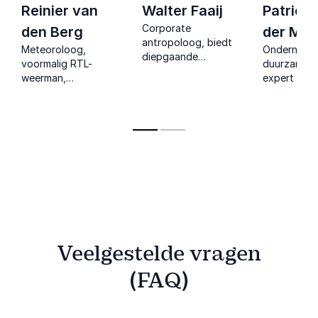
Reinier van
Walter Faaij
Patrick
Corporate
den Berg
der Meu
antropoloog, biedt
Meteoroloog,
Ondernemer
diepgaande
voormalig RTL-
duurzame e
inzichten in
weerman,
expert en C
duurzaamheid en
klimaatspecialist en
Reality Lead
organisatiecultuur,
duurzaam
Innovatieve
met een focus op
ondernemer, bekend
in de energi
transformatie.
om zijn wereldwijde
en medeopr
expertise en invloed
van Enie.nl.
op het gebied van
klimaat.
Veelgestelde vragen
(FAQ)