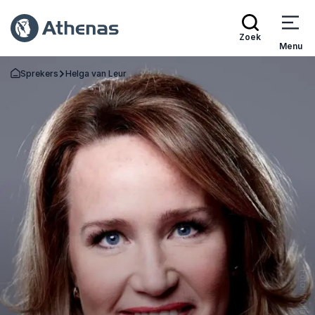
Zoek
Menu
Sprekers
Helga van Leur
Terug naar de startpagina
Foto: William Rutten