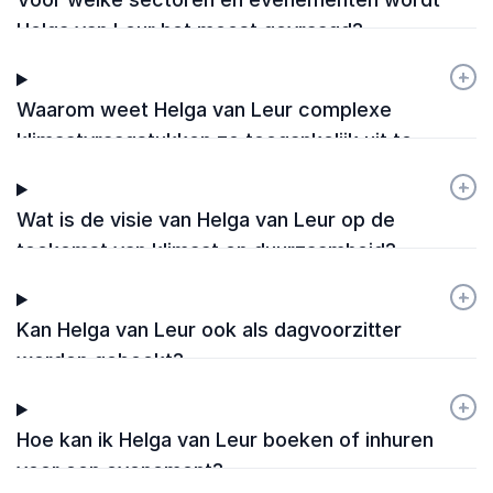
Helga van Leur het meest gevraagd?
+
-
Waarom weet Helga van Leur complexe
klimaatvraagstukken zo toegankelijk uit te
leggen?
+
-
Wat is de visie van Helga van Leur op de
toekomst van klimaat en duurzaamheid?
+
-
Kan Helga van Leur ook als dagvoorzitter
worden geboekt?
+
-
Hoe kan ik Helga van Leur boeken of inhuren
voor een evenement?