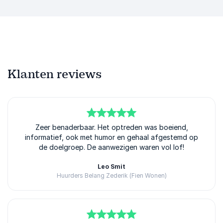
Klanten reviews
5
van
Zeer benaderbaar. Het optreden was boeiend,
5
informatief, ook met humor en gehaal afgestemd op
de doelgroep. De aanwezigen waren vol lof!
Leo Smit
Huurders Belang Zederik (Fien Wonen)