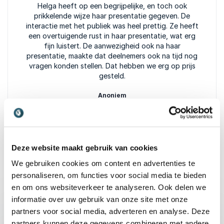
5
van
Helga heeft op een begrijpelijke, en toch ook
5
prikkelende wijze haar presentatie gegeven. De
interactie met het publiek was heel prettig. Ze heeft
een overtuigende rust in haar presentatie, wat erg
fijn luistert. De aanwezigheid ook na haar
presentatie, maakte dat deelnemers ook na tijd nog
vragen konden stellen. Dat hebben we erg op prijs
gesteld.
Anoniem
Inprevo
Beoordeeld
5.00
/5 gebaseerd op
2
klantbeoordelingen
Deze website maakt gebruik van cookies
We gebruiken cookies om content en advertenties te
personaliseren, om functies voor social media te bieden
Dagvoorzitter
en om ons websiteverkeer te analyseren. Ook delen we
informatie over uw gebruik van onze site met onze
:
LEZING VAN SPREKER HELGA VAN LEUR
partners voor social media, adverteren en analyse. Deze
partners kunnen deze gegevens combineren met andere