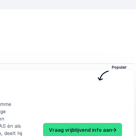
Populair
limme
ige
en
AS én als
: Henk Kra
Vraag vrijblijvend info aan
, deelt hij