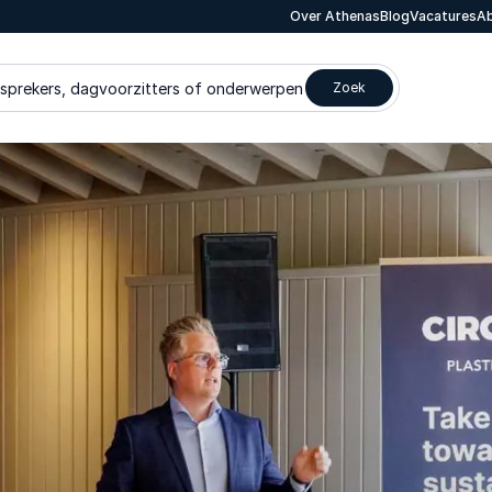
Over Athenas
Blog
Vacatures
Ab
 sprekers, dagvoorzitters of onderwerpen
Zoek