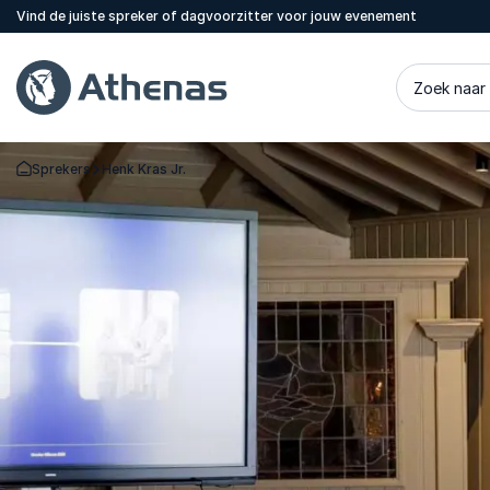
Vind de juiste spreker of dagvoorzitter voor jouw evenement
Zoek naar
Sprekers
Henk Kras Jr.
Terug naar de startpagina