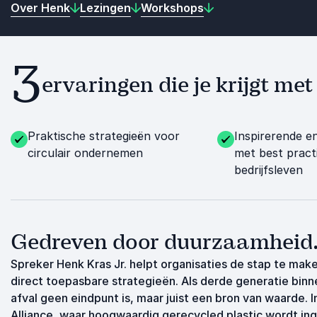
Over Henk
Lezingen
Workshops
3
ervaringen die je krijgt me
Praktische strategieën voor
Inspirerende en
circulair ondernemen
met best pract
bedrijfsleven
Gedreven door duurzaamheid.
Spreker Henk Kras Jr. helpt organisaties de stap te mak
direct toepasbare strategieën. Als derde generatie binn
afval geen eindpunt is, maar juist een bron van waarde. In
Alliance, waar hoogwaardig gerecycled plastic wordt ingez