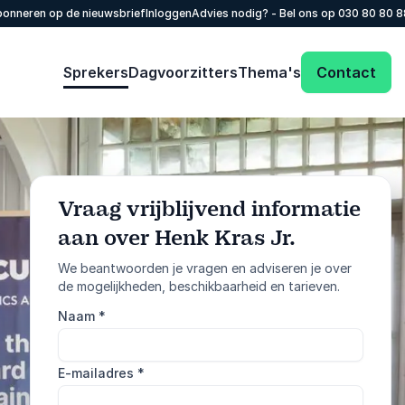
onneren op de nieuwsbrief
Inloggen
Advies nodig? - Bel ons op
030 80 80 
Sprekers
Dagvoorzitters
Thema's
Contact
Vraag vrijblijvend informatie
aan over Henk Kras Jr.
: @Model.Profile
Vraag informatie aan
We beantwoorden je vragen en adviseren je over
de mogelijkheden, beschikbaarheid en tarieven.
Bel ons
Naam
*
030 80 80 884
E-mailadres
*