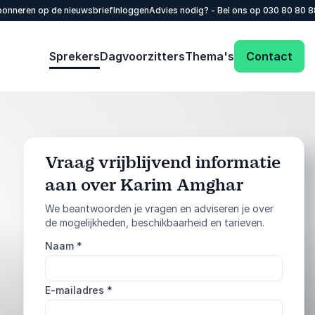
onneren op de nieuwsbrief
Inloggen
Advies nodig? - Bel ons op
030 80 80 
Sprekers
Dagvoorzitters
Thema's
Contact
Vraag vrijblijvend informatie
aan over Karim Amghar
: @Model.Profile
Vraag informatie aan
We beantwoorden je vragen en adviseren je over
de mogelijkheden, beschikbaarheid en tarieven.
Bel ons
Naam
*
030 80 80 884
E-mailadres
*