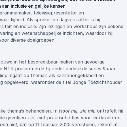
aan inclusie en gelijke kansen.
ogrammamaker, televisiepresentator en
aardigheid. Als spreker en dagvoorzitter is hij
rsiteit en inclusie. Zijn lezingen en workshops zijn bekend
varing en wetenschappelijke inzichten, waardoor hij
oor diverse doelgroepen.
bouwd in het bespreekbaar maken van gevoelige
e NTR presenteerde hij onder andere de series
Karim
 diep ingaat op thema’s als kansenongelijkheid en
ning opgeleverd, waaronder de titel Jonge Toezichthouder
jke thema’s behandelen. In
Hoor mij, zie mij!
ontrafelt hij
e gevolgen zijn, met praktische tips voor leerkrachten,
toch niet
, dat op 11 februari 2025 verscheen, rekent af