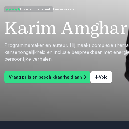
Lees ervaringen
Uitstekend beoordeeld
5.00 van 5
Karim Amghar
Programmamaker en auteur. Hij maakt complexe thema’
kansenongelijkheid en inclusie bespreekbaar met energie
persoonlijke verhalen.
Vraag prijs en beschikbaarheid aan
Volg