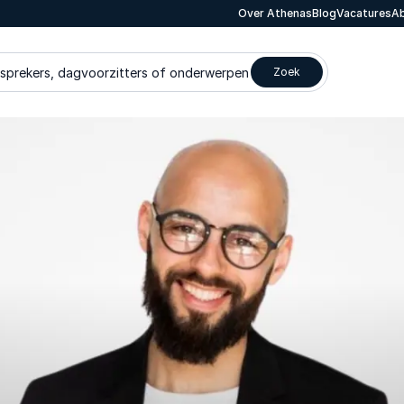
Over Athenas
Blog
Vacatures
Ab
 sprekers, dagvoorzitters of onderwerpen
Zoek