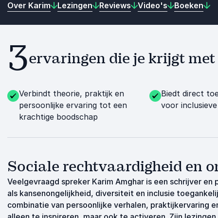
Over Karim
Lezingen
Reviews
Video's
Boeken
3
ervaringen die je krijgt m
Verbindt theorie, praktijk en
Biedt direct to
persoonlijke ervaring tot een
voor inclusiev
krachtige boodschap
Sociale rechtvaardigheid en o
Veelgevraagd spreker Karim Amghar is een schrijver e
als kansenongelijkheid, diversiteit en inclusie toegankel
combinatie van persoonlijke verhalen, praktijkervaring en
alleen te inspireren, maar ook te activeren. Zijn lezinge