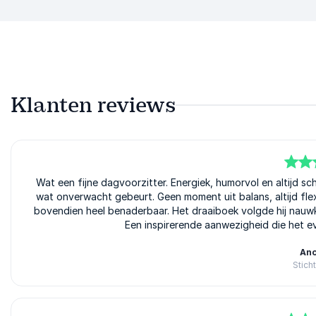
Klanten reviews
5
Wat een fijne dagvoorzitter. Energiek, humorvol en altijd sch
van
5
wat onverwacht gebeurt. Geen moment uit balans, altijd flexib
bovendien heel benaderbaar. Het draaiboek volgde hij nauwke
Een inspirerende aanwezigheid die het e
An
Stich