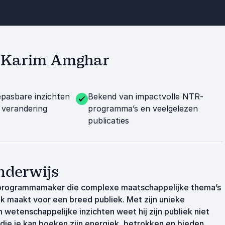
et Karim Amghar
epasbare inzichten
Bekend van impactvolle NTR-
e verandering
programma’s en veelgelezen
publicaties
nderwijs
n programmamaker die complexe maatschappelijke thema’s
ijk maakt voor een breed publiek. Met zijn unieke
 wetenschappelijke inzichten weet hij zijn publiek niet
n die je kan boeken zijn energiek, betrokken en bieden