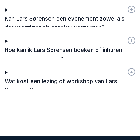
wereld?
+
-
Kan Lars Sørensen een evenement zowel als
dagvoorzitter als spreker verzorgen?
+
-
Hoe kan ik Lars Sørensen boeken of inhuren
voor een evenement?
+
-
Wat kost een lezing of workshop van Lars
Sørensen?