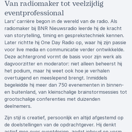
Van radiomaker tot veelzijdig
eventprofessional
Lars’ carrière begon in de wereld van de radio. Als
radiomaker bij BNR Nieuwsradio leerde hij de kracht
van storytelling, timing en gesprekstechniek kennen.
Later richtte hij One Day Radio op, waar hij zijn passie
voor live media en communicatie verder ontwikkelde.
Deze achtergrond vormt de basis voor zijn werk als
dagvoorzitter en moderator: niet alleen beheerst hij
het podium, maar hij weet ook hoe je verhalen
overtuigend en meeslepend brengt. Inmiddels
begeleidde hij meer dan 750 evenementen in binnen-
en buitenland, van kleinschalige brainstormsessies tot
grootschalige conferenties met duizenden
deelnemers.
Zijn stijl is creatief, persoonlijk en altijd afgestemd op
de doelstellingen van de opdrachtgever. Hij denkt
actief mee over eventdesign, zodat inhoud en vorm