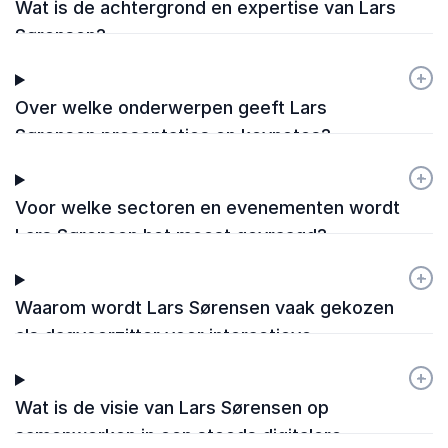
Wat is de achtergrond en expertise van Lars
Sørensen?
+
-
Over welke onderwerpen geeft Lars
Sørensen presentaties en keynotes?
+
-
Voor welke sectoren en evenementen wordt
Lars Sørensen het meest gevraagd?
+
-
Waarom wordt Lars Sørensen vaak gekozen
als dagvoorzitter voor interactieve
evenementen?
+
-
Wat is de visie van Lars Sørensen op
samenwerken in een steeds digitalere