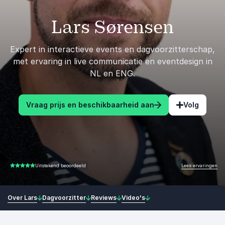
Lars Sørensen
Expert in interactieve events en dagvoorzitterschap,
met ervaring in live communicatie en eventdesign in
NL en ENG.
Vraag prijs en beschikbaarheid aan
Volg
Lees ervaringen
Uitstekend beoordeeld
5.00 van 5
Over Lars
Dagvoorzitter
Reviews
Video's