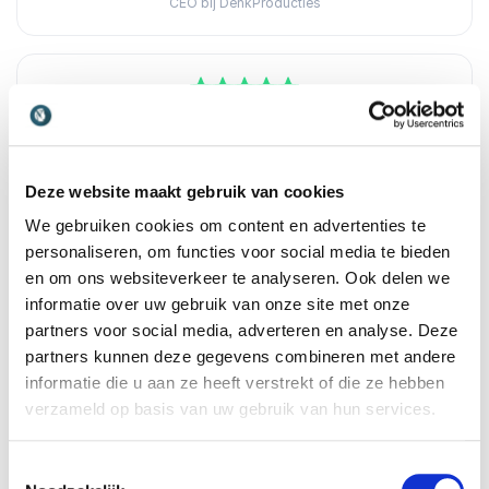
CEO bij DenkProducties
5
van
Lars is een jonge, enthousiaste en ambitieuze
5
presentator. Hij houdt van het podium, of dat nu een
congres is of een tv-studio. Naast het presenteren
denkt hij mee en schakelt hij snel, waardoor hij meer is
Deze website maakt gebruik van cookies
dan alleen degene die het aan elkaar praat. Op 7DTV
We gebruiken cookies om content en advertenties te
presenteert hij Timeline, een programma waarin hij de
wereld van marketing en media verkent, maar ook
personaliseren, om functies voor social media te bieden
onderwerpen als ondernemerschap, duurzaamheid,
en om ons websiteverkeer te analyseren. Ook delen we
kunst en cultuur niet schuwt. En als hij ergens nog
informatie over uw gebruik van onze site met onze
niet thuis is, duikt hij erin tot hij dat wel is. Naast zijn
partners voor social media, adverteren en analyse. Deze
dynamiek, humor en professionaliteit waardeer ik dat
partners kunnen deze gegevens combineren met andere
hij openstaat om te leren. Die flexibiliteit en
leergierigheid zorgen ervoor dat hij iedere dag beter
informatie die u aan ze heeft verstrekt of die ze hebben
wordt.
verzameld op basis van uw gebruik van hun services.
Ronnie Overgoor
Host YouTube- en podcastkanaal 7DTV, trainer en
Toestemmingsselectie
genomineerd Dagvoorzitter van het Jaar