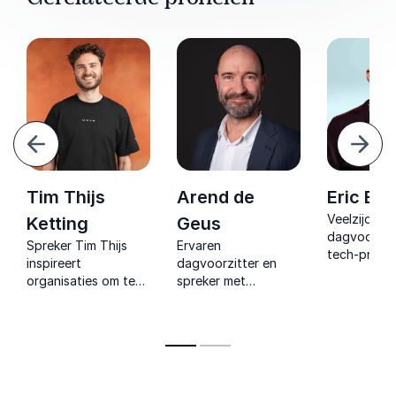
Vorige
Volg
Tim Thijs
Arend de
Eric B
Veelzijdig
Ketting
Geus
dagvoorzitt
Spreker Tim Thijs
Ervaren
tech-presen
inspireert
dagvoorzitter en
complexe
organisaties om te
spreker met
technologie
groeien van losse
journalistieke
energiek en
individuen naar
achtergrond die met
humor verta
hechte communities
neutraliteit het
een persoon
waarin mensen echt
publiek betrekt.
ervaring vo
floreren.
publiek.