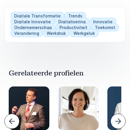
Digitale Transformatie
Trends
Digitale Innovatie
Digitalisering
Innovatie
Ondernemerschap
Productiviteit
Toekomst
Verandering
Werkdruk
Werkgeluk
Gerelateerde profielen
Vorige
Volg