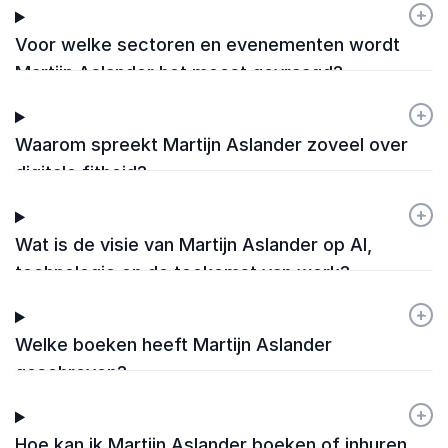
workshops?
+
-
Voor welke sectoren en evenementen wordt
Martijn Aslander het meest gevraagd?
+
-
Waarom spreekt Martijn Aslander zoveel over
digitale fitheid?
+
-
Wat is de visie van Martijn Aslander op AI,
technologie en de toekomst van werk?
+
-
Welke boeken heeft Martijn Aslander
geschreven?
+
-
Hoe kan ik Martijn Aslander boeken of inhuren