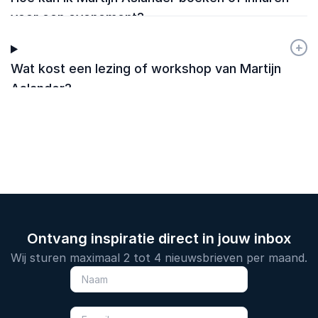
voor een evenement?
+
-
Wat kost een lezing of workshop van Martijn
Aslander?
Ontvang inspiratie direct in jouw inbox
Wij sturen maximaal 2 tot 4 nieuwsbrieven per maand.