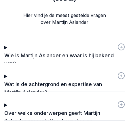
Hier vind je de meest gestelde vragen
over Martijn Aslander
+
-
Wie is Martijn Aslander en waar is hij bekend
van?
+
-
Wat is de achtergrond en expertise van
Martijn Aslander?
+
-
Over welke onderwerpen geeft Martijn
Aslander presentaties, keynotes en