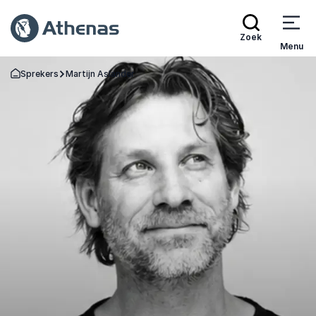
Zoek
Menu
Sprekers
Martijn Aslander
Terug naar de startpagina