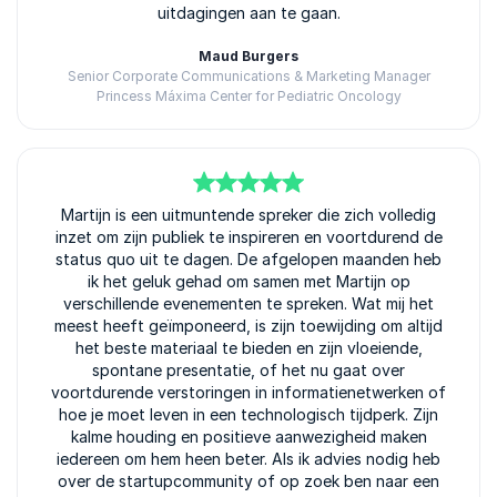
uitdagingen aan te gaan.
Maud Burgers
Senior Corporate Communications & Marketing Manager
Princess Máxima Center for Pediatric Oncology
5
van
Martijn is een uitmuntende spreker die zich volledig
5
inzet om zijn publiek te inspireren en voortdurend de
status quo uit te dagen. De afgelopen maanden heb
ik het geluk gehad om samen met Martijn op
verschillende evenementen te spreken. Wat mij het
meest heeft geïmponeerd, is zijn toewijding om altijd
het beste materiaal te bieden en zijn vloeiende,
spontane presentatie, of het nu gaat over
voortdurende verstoringen in informatienetwerken of
hoe je moet leven in een technologisch tijdperk. Zijn
kalme houding en positieve aanwezigheid maken
iedereen om hem heen beter. Als ik advies nodig heb
over de startupcommunity of op zoek ben naar een