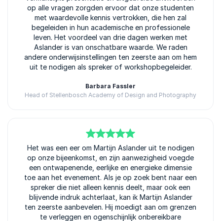
op alle vragen zorgden ervoor dat onze studenten
met waardevolle kennis vertrokken, die hen zal
begeleiden in hun academische en professionele
leven. Het voordeel van drie dagen werken met
Aslander is van onschatbare waarde. We raden
andere onderwijsinstellingen ten zeerste aan om hem
uit te nodigen als spreker of workshopbegeleider.
Barbara Fassler
Head of Stellenbosch Academy of Design and Photography
5
Het was een eer om Martijn Aslander uit te nodigen
van
5
op onze bijeenkomst, en zijn aanwezigheid voegde
een ontwapenende, eerlijke en energieke dimensie
toe aan het evenement. Als je op zoek bent naar een
spreker die niet alleen kennis deelt, maar ook een
blijvende indruk achterlaat, kan ik Martijn Aslander
ten zeerste aanbevelen. Hij moedigt aan om grenzen
te verleggen en ogenschijnlijk onbereikbare