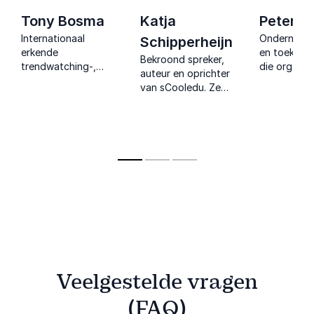
Tony Bosma
Katja
Peter R
Internationaal
Ondernemer
Schipperheijn
erkende
en toekoms
Bekroond spreker,
trendwatching-,
die organis
auteur en oprichter
innovatie- en
helpt opni
van sCooledu. Ze
toekomst adviseur.
en richting 
inspireert met AI,
Hij helpt organisaties
in een were
leiderschap en leren,
zich voor te
afleiding en
en verbindt
bereiden op de
inefficiënte
technologie met
t
toekomst.
samenwerki
groei en impact.
Veelgestelde vragen
(FAQ)