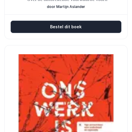
datasoevereiniteit in een tijdperk van vendor lock-in
door Martijn Aslander
en AI
Bestel dit boek