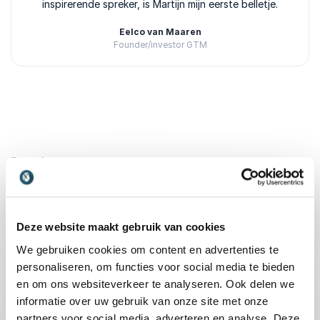
inspirerende spreker, is Martijn mijn eerste belletje.
Eelco van Maaren
Founder/investor GTM
Beoordeeld
5.00
/5 gebaseerd op
3
klantbeoordelingen
Lezingen
:
LEZING VAN SPREKER MARTIJN ASLANDER
Digitale Fitheid
Deze website maakt gebruik van cookies
In een wereld waarin we dagelijks uren achter
We gebruiken cookies om content en advertenties te
het scherm doorbrengen, kost het inefficiënt
personaliseren, om functies voor social media te bieden
omgaan met digitale tools bedrijven jaarlijks
en om ons websiteverkeer te analyseren. Ook delen we
honderden verloren uren en veel frustratie.
informatie over uw gebruik van onze site met onze
Digitale Fitheid van Martijn Aslander biedt een
partners voor social media, adverteren en analyse. Deze