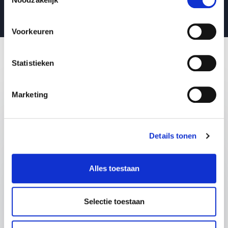
Voorkeuren
Vorige
Statistieken
Volgende
Workshops
Afspelen
Marketing
:
WORKSHOP VAN SPREKER PETER ROS
Eerst hulp bij veranderen
In veel organisaties botsen executie en
Details tonen
ontwikkeling continu met elkaar. De druk van
alledag laat weinig ruimte voor innovatie en
zorgt ervoor dat verandering stroef en
Alles toestaan
moeizaam verloopt. In deze workshop ga je hier
actief mee aan de slag.
Selectie toestaan
Samen met Peter Ros onderzoek je hoe
samenwerking binnen jouw team of organisatie