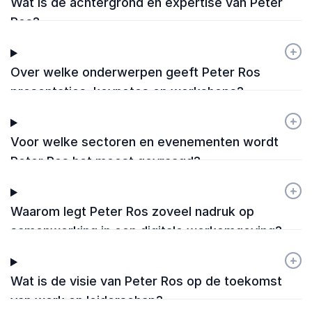
Wat is de achtergrond en expertise van Peter
Ros?
+
-
Over welke onderwerpen geeft Peter Ros
presentaties, keynotes en workshops?
+
-
Voor welke sectoren en evenementen wordt
Peter Ros het meest gevraagd?
+
-
Waarom legt Peter Ros zoveel nadruk op
samenwerking in een digitale werkomgeving?
+
-
Wat is de visie van Peter Ros op de toekomst
van werk en leiderschap?