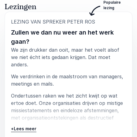
Populaire
Applied Sciences (AUAS)
Lezingen
lezing
Peter Ros
:
LEZING VAN SPREKER PETER ROS
Zullen we dan nu weer an het werk
gaan?
4
In een zeer interactieve lezing heeft Peter voor ons
van
5
een helder beeld gegeven van de impact van
We zijn drukker dan ooit, maar het voelt alsof
verschillende nieuwe technologieën en digitalisering
we niet écht iets gedaan krijgen. Dat moet
op het overheidsdomein. Prettig is dat hij niet alleen
anders.
urgentie schetst, maar ook inzicht geeft in welke
organisatorische veranderingen deze spannende tijd
We verdrinken in de maalstroom van managers,
nodig lijken te hebben. Zijn unieke combinatie van
meetings en mails.
inhoud, energie en humor werkt aanstekelijk!
Ondertussen raken we het zicht kwijt op wat
M. van de Mortel, Programmaleider leergang
Strategisch Bewegen in Gemeentelijke krachtenvelden
ertoe doet. Onze organisaties drijven op mistige
Peter Ros
missiestatements en eindeloze afstemmingen,
met organisatieontstekingen als destructief
gevolg.
+
Lees meer
Deze lezing legt de vinger op de zere plek van