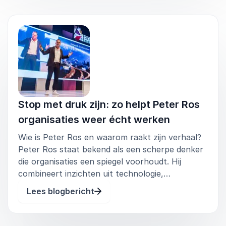
Door praktische oefeningen en directe interactie
ontstaat er meer begrip, verbinding en ruimte
voor betere samenwerking.
Na deze workshop ervaar je hoe soepel
samenwerken voelt en heb je concrete inzichten
om dit in de praktijk vast te houden.
Stop met druk zijn: zo helpt Peter Ros
organisaties weer écht werken
Wie is Peter Ros en waarom raakt zijn verhaal?
Peter Ros staat bekend als een scherpe denker
die organisaties een spiegel voorhoudt. Hij
combineert inzichten uit technologie,
psychologie en organisatiekunde met een
Lees blogbericht
directe, toegankelijke stijl. Geen abstracte
modellen, maar herkenbare situaties waar