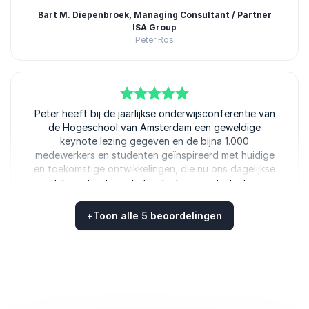
Bart M. Diepenbroek, Managing Consultant / Partner
ISA Group
Peter Ros
5
Peter heeft bij de jaarlijkse onderwijsconferentie van
van
5
de Hogeschool van Amsterdam een geweldige
keynote lezing gegeven en de bijna 1.000
medewerkers en studenten geïnspireerd met huidige
en toekomstige ontwikkelingen, die nu ons dagelijkse
werk beïnvloeden in het opleiden van studenten en
werkenden. Met humor en aansprekende voorbeelden
houdt hij ons een spiegel voor, verrijkt ons blikveld
+
Toon alle 5 beoordelingen
met nieuwe perspectieven en geeft eenvoudige tips,
Beoordeeld
4.80
/5 gebaseerd op
5
klantbeoordelingen
die je morgen al kunt toepassen. Een aanrader voor
elke organisatie die eens out-of-the-box naar de
toekomst, het heden en zichzelf wil kijken!
Eldid Brinkman, Director Education and research Hoge
school van Amsterdam Amsterdam University of