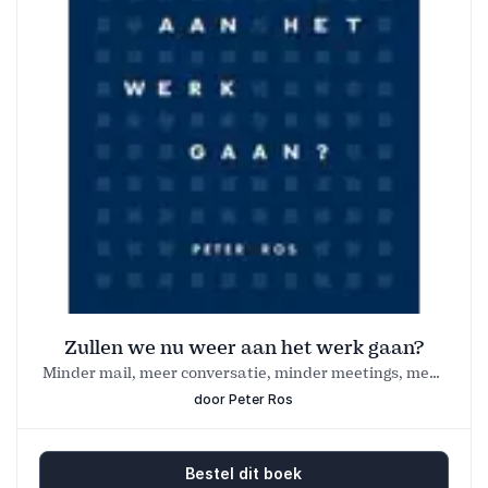
Zullen we nu weer aan het werk gaan?
Minder mail, meer conversatie, minder meetings, meer
verbinding, minder managers meer ruimte
door Peter Ros
Bestel dit boek