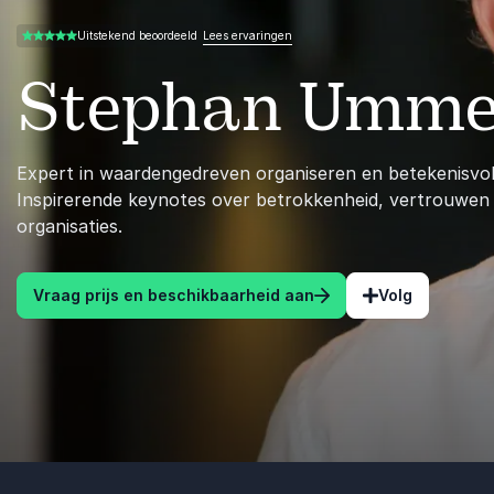
Lees ervaringen
Uitstekend beoordeeld
5.00 van 5
Stephan Umme
Expert in waardengedreven organiseren en betekenisvol
Inspirerende keynotes over betrokkenheid, vertrouwen
organisaties.
Vraag prijs en beschikbaarheid aan
Volg