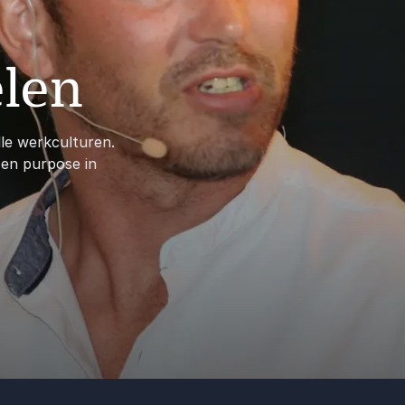
len
le werkculturen.
 en purpose in