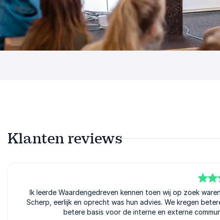
Klanten reviews
5
van
Ik leerde Waardengedreven kennen toen wij op zoek waren 
5
Scherp, eerlijk en oprecht was hun advies. We kregen betere
betere basis voor de interne en externe communi