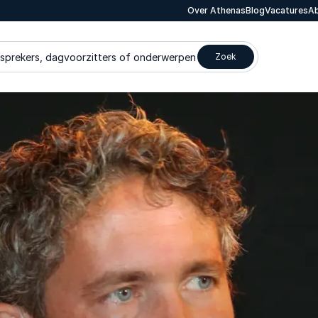
Over Athenas
Blog
Vacatures
Ab
 sprekers, dagvoorzitters of onderwerpen
Zoek