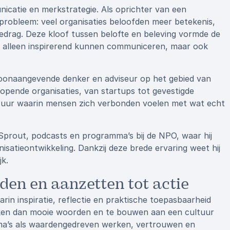
icatie en merkstrategie. Als oprichter van een
probleem: veel organisaties beloofden meer betekenis,
edrag. Deze kloof tussen belofte en beleving vormde de
niet alleen inspirerend kunnen communiceren, maar ook
 toonaangevende denker en adviseur op het gebied van
pende organisaties, van startups tot gevestigde
ltuur waarin mensen zich verbonden voelen met wat echt
 Sprout, podcasts en programma’s bij de NPO, waar hij
isatieontwikkeling. Dankzij deze brede ervaring weet hij
jk.
nden en aanzetten tot actie
rin inspiratie, reflectie en praktische toepasbaarheid
ijken dan mooie woorden en te bouwen aan een cultuur
ma’s als waardengedreven werken, vertrouwen en