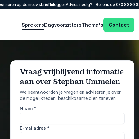
onneren op de nieuwsbrief
Inloggen
Advies nodig? - Bel ons op
030 80 80 
Sprekers
Dagvoorzitters
Thema's
Contact
Vraag vrijblijvend informatie
aan over Stephan Ummelen
: @Model.Profile
Vraag informatie aan
We beantwoorden je vragen en adviseren je over
de mogelijkheden, beschikbaarheid en tarieven.
Bel ons
Naam
*
030 80 80 884
E-mailadres
*