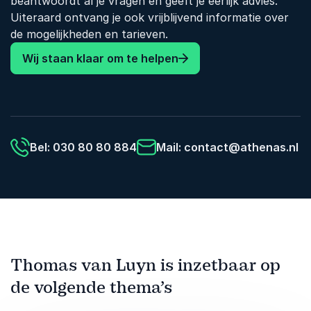
beantwoordt al je vragen en geeft je eerlijk advies.
aan het mens-zijn in al zijn rommeligheid.
Uiteraard ontvang je ook vrijblijvend informatie over
de mogelijkheden en tarieven.
Wij staan klaar om te helpen
Bel: 030 80 80 884
Mail:
contact@athenas.nl
Thomas van Luyn is inzetbaar op
de volgende thema’s