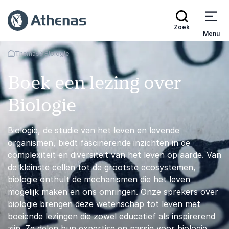
Zoek
Menu
Themas
Biologie
Terug naar de startpagina
Boek een lezing over
Biologie
Biologie, de studie van het leven en levende
organismen, biedt fascinerende inzichten in de
complexiteit en diversiteit van het leven op aarde. Van
de kleinste cellen tot de grootste ecosystemen,
biologie onthult de mechanismen die het leven
mogelijk maken en ons omringen. Onze sprekers over
biologie brengen deze wetenschap tot leven met
boeiende lezingen die zowel educatief als inspirerend
zijn. Ze delen hun expertise en passie voor biologie