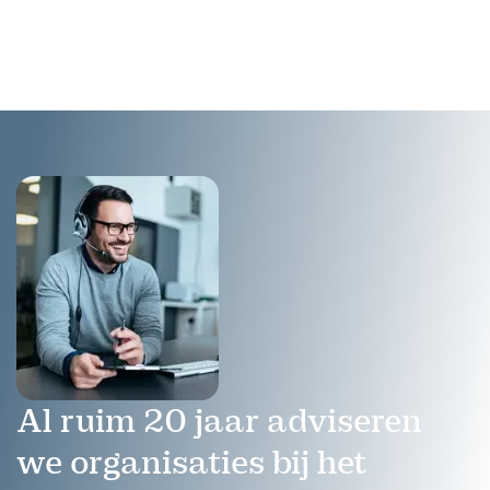
natuurinclusief werken en
laat zien hoe natuur
bijdraagt aan gezondheid
en resultaat
Al ruim 20 jaar adviseren
we organisaties bij het