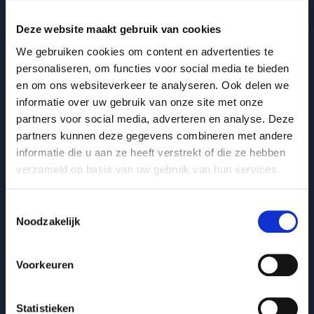
Deze website maakt gebruik van cookies
We gebruiken cookies om content en advertenties te
personaliseren, om functies voor social media te bieden
en om ons websiteverkeer te analyseren. Ook delen we
informatie over uw gebruik van onze site met onze
partners voor social media, adverteren en analyse. Deze
partners kunnen deze gegevens combineren met andere
informatie die u aan ze heeft verstrekt of die ze hebben
verzameld op basis van uw gebruik van hun services.
Werkgeluk
Zwijgverzuim door de overgang: wat vraagt het van
Toestemmingsselectie
Noodzakelijk
leiderschap, naast workshops?
Zwijgverzuim
Stilte doorbreken op de werkvloer
Voorkeuren
: Zwijgverzuim door de overgang: wat vr
Lees blogbericht
Statistieken