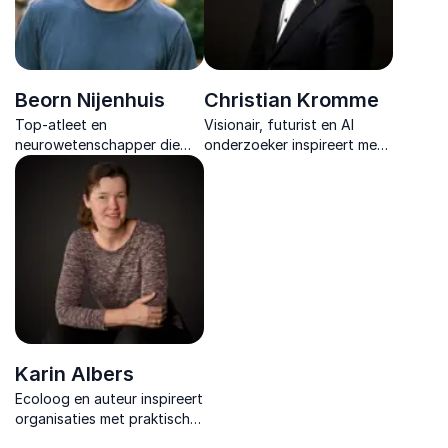
Beorn Nijenhuis
Christian Kromme
Top-atleet en
Visionair, futurist en AI
neurowetenschapper die
onderzoeker inspireert met
sport en wetenschap
vernieuwende inzichten
verbind met het
over technologie, menselijke
bedrijfsleven.
ontwikkeling en
toekomstgericht
leiderschap.
Karin Albers
Ecoloog en auteur inspireert
organisaties met praktische
inzichten over