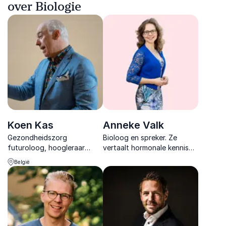
over Biologie
Koen Kas
Anneke Valk
Gezondheidszorg
Bioloog en spreker. Ze
futuroloog, hoogleraar
vertaalt hormonale kennis
moleculaire oncologie &
naar concrete tools voor
België
delight denker. Als spreker
minder stress, betere
en CEO van Healthskouts
samenwerking en duurzame
schetst hij een beeld op de
inzetbaarheid.
toekomst van de zorg.