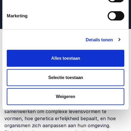
Lees alle blogberichten
Marketing
Details tonen
Wat is Biologie en
Alles toestaan
waarom is het relevant?
Selectie toestaan
Biologie is de studie van leven en levende organismen,
Weigeren
hun structuur, functie, groei, evolutie en interacties
met de omgeving. Het helpt ons begrijpen hoe cellen
samenwerken om complexe levensvormen te
vormen, hoe genetica erfelijkheid bepaalt, en hoe
organismen zich aanpassen aan hun omgeving.