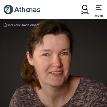
Zoek
Menu
Sprekers
Karin Albers
Terug naar de startpagina