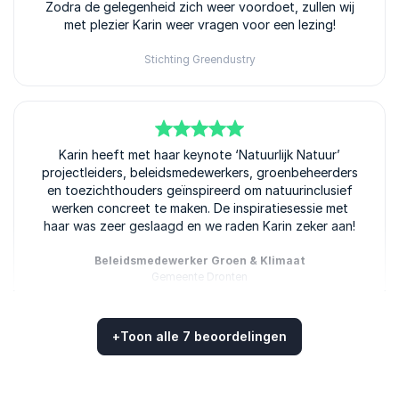
Zodra de gelegenheid zich weer voordoet, zullen wij
met plezier Karin weer vragen voor een lezing!
Stichting Greendustry
5
van
Karin heeft met haar keynote ‘Natuurlijk Natuur’
5
projectleiders, beleidsmedewerkers, groenbeheerders
en toezichthouders geïnspireerd om natuurinclusief
werken concreet te maken. De inspiratiesessie met
haar was zeer geslaagd en we raden Karin zeker aan!
Beleidsmedewerker Groen & Klimaat
Gemeente Dronten
+
Toon alle 7 beoordelingen
Beoordeeld
5.00
/5 gebaseerd op
7
klantbeoordelingen
5
Karin verzorgde een keynote over biodiversiteit op
van
5
onze directiedag. Een bevlogen spreekster met een