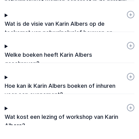
natuurinclusief werken concreet in de praktijk
te brengen?
+
-
Wat is de visie van Karin Albers op de
toekomst van natuurinclusief bouwen en
biodiversiteit?
+
-
Welke boeken heeft Karin Albers
geschreven?
+
-
Hoe kan ik Karin Albers boeken of inhuren
voor een evenement?
+
-
Wat kost een lezing of workshop van Karin
Albers?