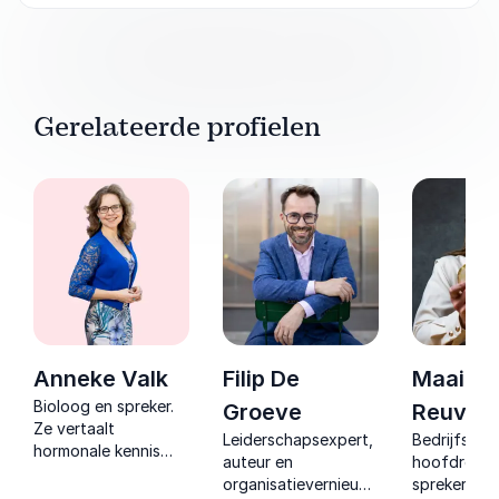
Gerelateerde profielen
Anneke Valk
Filip De
Maaike 
Bioloog en spreker.
Groeve
Reuver
Ze vertaalt
Leiderschapsexpert,
Bedrijfsleide
hormonale kennis
auteur en
hoofdredac
naar concrete tools
organisatievernieuwer
spreker en
voor minder stress,