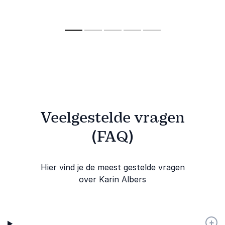
die laat zien hoe
dagvoorzitt
betere
trots, vertrouwen en
haar kennis
samenwerking en
open communicatie
met een glo
duurzame
sterke teams
publiek. Va
inzetbaarheid.
creëren.
herkennen 
vernieuwin
stimuleren.
Veelgestelde vragen
(FAQ)
Hier vind je de meest gestelde vragen
over Karin Albers
+
-