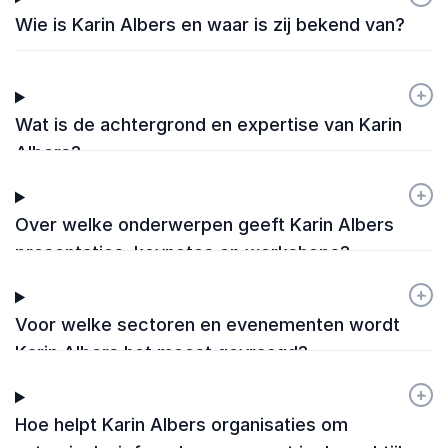
Wie is Karin Albers en waar is zij bekend van?
+
-
Wat is de achtergrond en expertise van Karin
Albers?
+
-
Over welke onderwerpen geeft Karin Albers
presentaties, keynotes en workshops?
+
-
Voor welke sectoren en evenementen wordt
Karin Albers het meest gevraagd?
+
-
Hoe helpt Karin Albers organisaties om