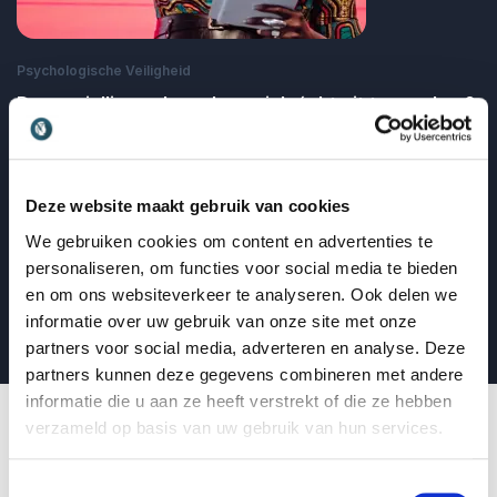
Psychologische Veiligheid
Durven jullie medewerkers zich écht uit te spreken?
Zo begint psychologische veiligheid
Denice Dest
Veiligheid als basis voor groei
Deze website maakt gebruik van cookies
: Durven jullie medewerkers zich écht uit
Lees blogbericht
We gebruiken cookies om content en advertenties te
personaliseren, om functies voor social media te bieden
en om ons websiteverkeer te analyseren. Ook delen we
Lees alle blogberichten
informatie over uw gebruik van onze site met onze
partners voor social media, adverteren en analyse. Deze
partners kunnen deze gegevens combineren met andere
informatie die u aan ze heeft verstrekt of die ze hebben
verzameld op basis van uw gebruik van hun services.
Toestemmingsselectie