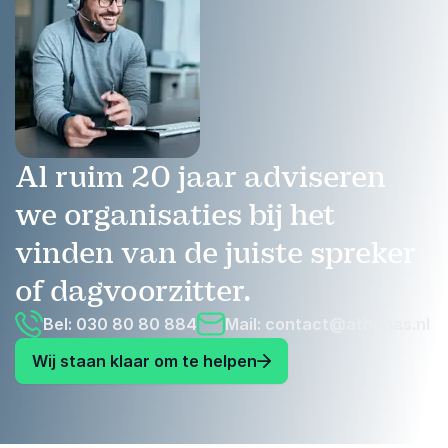
Al ruim 20 jaar adviseren
we organisaties bij het
vinden van de juiste spreker
of dagvoorzitter.
Bel: 030 80 80 884
Mail:
contact@athenas.nl
Wij staan klaar om te helpen