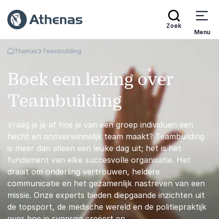
Zoek
Menu
Themas
Teambuilding
Terug naar de startpagina
Boek een lezing over
Teambuilding
Vraag je je af hoe je van een groep individuen een
hecht en onoverwinnelijk team maakt? Teambuilding
is meer dan alleen een leuke dag uit; het is het
fundament van elke succesvolle organisatie. Het
draait om onderling vertrouwen, heldere
communicatie en het gezamenlijk nastreven van een
missie. Onze experts bieden diepgaande inzichten uit
de topsport, de medische wereld en de politiepraktijk
over hoe je synergie creëert en