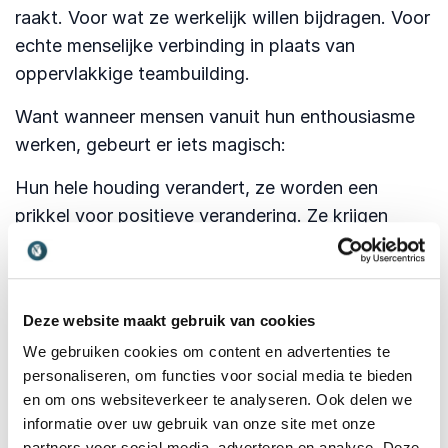
raakt. Voor wat ze werkelijk willen bijdragen. Voor
echte menselijke verbinding in plaats van
oppervlakkige teambuilding.
Want wanneer mensen vanuit hun enthousiasme
werken, gebeurt er iets magisch:
Hun hele houding verandert, ze worden een
prikkel voor positieve verandering. Ze krijgen
meer energie in plaats van uitgeput te raken. Ze
trekken anderen mee in hun passie, waardoor de
dynamiek in teams compleet transformeert
Deze website maakt gebruik van cookies
De vraag is niet óf enthousiasme een verschil
We gebruiken cookies om content en advertenties te
maakt… dat doet het altijd.
personaliseren, om functies voor social media te bieden
en om ons websiteverkeer te analyseren. Ook delen we
De vraag is: durven we als organisatie de ruimte
informatie over uw gebruik van onze site met onze
te maken voor deze kracht?
partners voor social media, adverteren en analyse. Deze