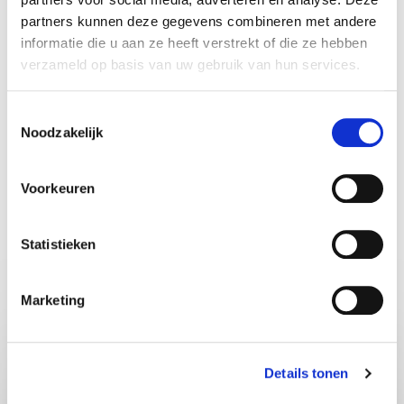
partners kunnen deze gegevens combineren met andere
Geïnspireerd door het boek 'De Enthousiasme-
informatie die u aan ze heeft verstrekt of die ze hebben
Revolutie' van Lienke de Jong, een oproep om
verzameld op basis van uw gebruik van hun services.
de kracht die iedereen bezit maar niemand je
ooit leerde gebruiken, eindelijk te omarmen.
Toestemmingsselectie
Noodzakelijk
Voorkeuren
Share:
Statistieken
Vraag vrijblijvend info aan voor
Marketing
Lienke de Jong
Details tonen