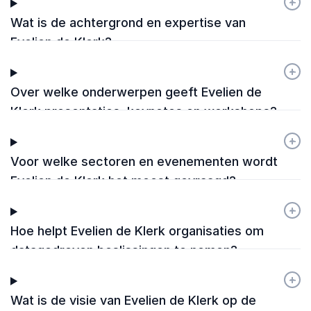
+
-
Wat is de achtergrond en expertise van
Evelien de Klerk?
+
-
Over welke onderwerpen geeft Evelien de
Klerk presentaties, keynotes en workshops?
+
-
Voor welke sectoren en evenementen wordt
Evelien de Klerk het meest gevraagd?
+
-
Hoe helpt Evelien de Klerk organisaties om
datagedreven beslissingen te nemen?
+
-
Wat is de visie van Evelien de Klerk op de