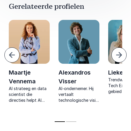
Gerelateerde profielen
Vorige
Volg
Maartje
Alexandros
Lieke L
Trendwatch
Vennema
Visser
Tech Exper
AI strateeg en data
AI-ondernemer. Hij
gebied van 
scientist die
vertaalt
Digitaliserin
directies helpt AI
technologische visie
Duurzaamhe
investeringen te
naar praktische AI-
en Toekoms
beoordelen op
oplossingen, voor
en trends v
rendement,
bedrijven die
diverse bra
eigenaarschap en
vandaag al met de
strategische
toekomst willen