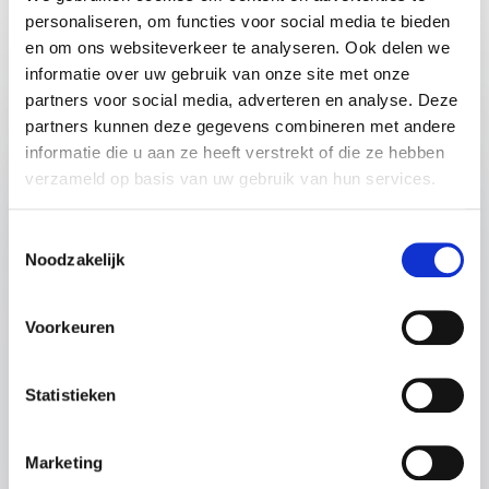
Populaire
Lezingen
personaliseren, om functies voor social media te bieden
lezing
en om ons websiteverkeer te analyseren. Ook delen we
informatie over uw gebruik van onze site met onze
:
LEZING VAN SPREKER EVELIEN DE KLERK
partners voor social media, adverteren en analyse. Deze
De kracht van data
partners kunnen deze gegevens combineren met andere
Hoe een sterk datafundament de basis vormt
informatie die u aan ze heeft verstrekt of die ze hebben
voor betere besluitvorming, digitale
verzameld op basis van uw gebruik van hun services.
transformatie en succesvolle AI.
Toestemmingsselectie
Organisaties beschikken over meer data dan
Noodzakelijk
ooit. Toch blijft het voor veel organisaties een
uitdaging om data om te zetten in betere
beslissingen, strategische inzichten en blijvende
Voorkeuren
impact. Tegelijkertijd investeren organisaties
volop in AI en digitale transformatie, terwijl de
Statistieken
kwaliteit, structuur en betrouwbaarheid van
hun data vaak nog onvoldoende op orde zijn.
+
Lees meer
Marketing
In deze keynote laat datastrateeg Evelien de