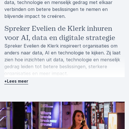
data, technologie en menselijk gedrag met elkaar
verbinden om betere beslissingen te nemen en
blijvende impact te creëren.
Spreker Evelien de Klerk inhuren
voor AI, data en digitale strategie
Spreker Evelien de Klerk inspireert organisaties om
anders naar data, AI en technologie te kijken. Zij laat
zien hoe inzichten uit data, technologie en menselijk
gedrag leiden tot betere beslissingen, sterkere
organisaties en meer impact.
+
Lees meer
Het publiek verlaat de zaal niet alleen met nieuwe
inzichten, maar vooral met een andere manier van
kijken naar de uitdagingen van vandaag én de
concrete handvatten om daar morgen mee aan de
slag te gaan.
Boek spreker Evelien de Klerk voor jouw event en