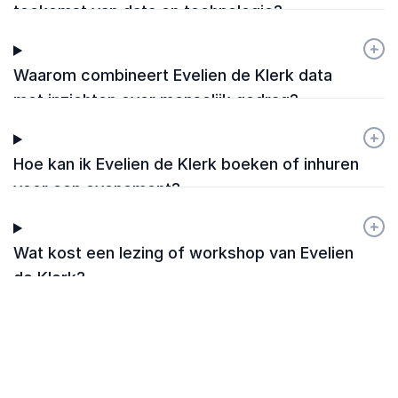
toekomst van data en technologie?
+
-
Waarom combineert Evelien de Klerk data
met inzichten over menselijk gedrag?
+
-
Hoe kan ik Evelien de Klerk boeken of inhuren
voor een evenement?
+
-
Wat kost een lezing of workshop van Evelien
de Klerk?