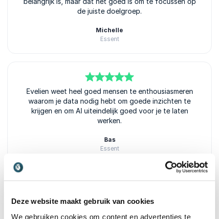
belangrijk is, maar dat het goed is om te focussen op
de juiste doelgroep.
Michelle
Essent
5
Evelien weet heel goed mensen te enthousiasmeren
van
5
waarom je data nodig hebt om goede inzichten te
krijgen en om AI uiteindelijk goed voor je te laten
werken.
Bas
Essent
Beoordeeld
5.00
/5 gebaseerd op
2
klantbeoordelingen
Deze website maakt gebruik van cookies
We gebruiken cookies om content en advertenties te