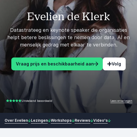
Evelien de Klerk
Datastrateeg en keynote speaker die organisaties
helpt betere beslissingen te nemen door data, AI en
menselijk gedrag met elkaar te verbinden.
Vraag prijs en beschikbaarheid aan
Volg
Lees ervaringen
Uitstekend beoordeeld
5.00 van 5
Over Evelien
Lezingen
Workshops
Reviews
Video's