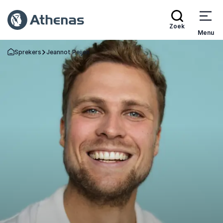
Zoek
Menu
Sprekers
Jeannot Peijen
Terug naar de startpagina