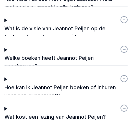
met sociale impact in zijn lezingen?
+
-
Wat is de visie van Jeannot Peijen op de
toekomst van duurzaamheid en
maatschappelijke verantwoordelijkheid?
+
-
Welke boeken heeft Jeannot Peijen
geschreven?
+
-
Hoe kan ik Jeannot Peijen boeken of inhuren
voor een evenement?
+
-
Wat kost een lezing van Jeannot Peijen?