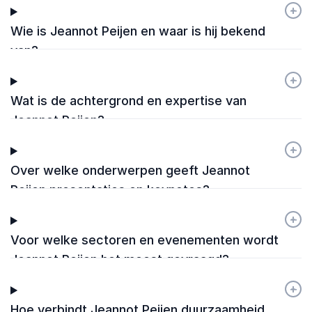
+
-
Wie is Jeannot Peijen en waar is hij bekend
van?
+
-
Wat is de achtergrond en expertise van
Jeannot Peijen?
+
-
Over welke onderwerpen geeft Jeannot
Peijen presentaties en keynotes?
+
-
Voor welke sectoren en evenementen wordt
Jeannot Peijen het meest gevraagd?
+
-
Hoe verbindt Jeannot Peijen duurzaamheid