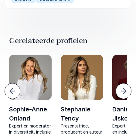
Gerelateerde profielen
Vorige
Volg
Sophie-Anne
Stephanie
Danielle
Onland
Tency
Jiskoot
Expert en moderator
Presentatrice,
Expert in di
in diversiteit, inclusie
producent en auteur
en inclusie,