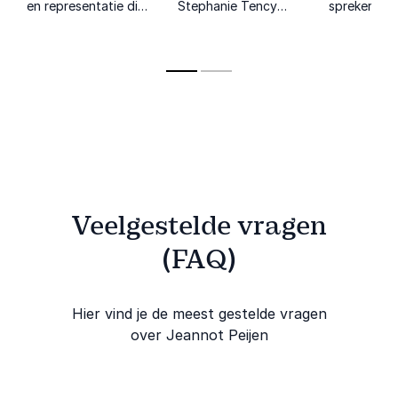
en representatie die
Stephanie Tency
spreker en
met persoonlijke
deelt een indringend
dagvoorzitt
verhalen en
verhaal over
het publiek
praktische inzichten
zelfbeeld, mentale
met humor 
inspireert tot
gezondheid en de
scherpe inz
verandering.
kracht van
kwetsbaarheid.
Veelgestelde vragen
(FAQ)
Hier vind je de meest gestelde vragen
over Jeannot Peijen