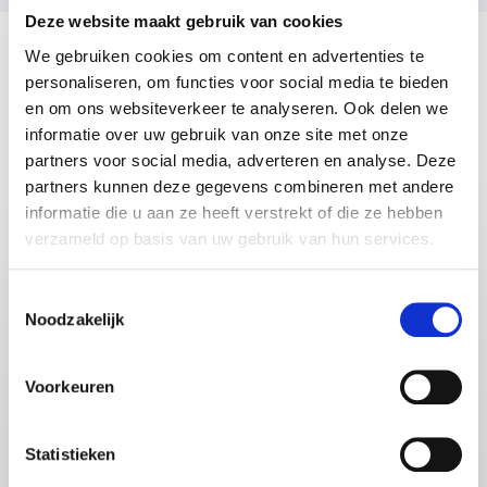
Deze website maakt gebruik van cookies
We gebruiken cookies om content en advertenties te
personaliseren, om functies voor social media te bieden
en om ons websiteverkeer te analyseren. Ook delen we
informatie over uw gebruik van onze site met onze
partners voor social media, adverteren en analyse. Deze
partners kunnen deze gegevens combineren met andere
Populair
Lezingen
informatie die u aan ze heeft verstrekt of die ze hebben
verzameld op basis van uw gebruik van hun services.
:
LEZING VAN SPREKER JEANNOT PEIJEN
Veerkracht en Verlies - Het Verhaal
Toestemmingsselectie
Noodzakelijk
achter ‘Ik had je graag verteld hoe
mijn dag was’
Voorkeuren
Spreker Jeannot Peijen deelt in deze krachtige
lezing het verhaal achter zijn boek
‘Ik had je
graag verteld hoe mijn dag was’
. Hij vertelt over
Statistieken
het verlies van zijn partner Ruud aan kanker en