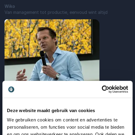
Wiko
Van management tot productie, eenvoud wint altijd
: Waarom er negen soorten stekkers best
Lees blogbericht
Deze website maakt gebruik van cookies
Time Management
Waarom verandering vastloopt — en wat je eraan
We gebruiken cookies om content en advertenties te
doet
personaliseren, om functies voor social media te bieden
en om ons websiteverkeer te analyseren. Ook delen we