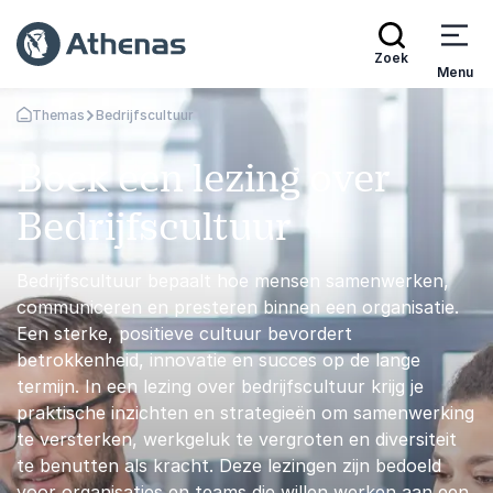
Zoek
Menu
Themas
Bedrijfscultuur
Terug naar de startpagina
Boek een lezing over
Bedrijfscultuur
Bedrijfscultuur bepaalt hoe mensen samenwerken,
communiceren en presteren binnen een organisatie.
Een sterke, positieve cultuur bevordert
betrokkenheid, innovatie en succes op de lange
termijn. In een lezing over bedrijfscultuur krijg je
praktische inzichten en strategieën om samenwerking
te versterken, werkgeluk te vergroten en diversiteit
te benutten als kracht. Deze lezingen zijn bedoeld
voor organisaties en teams die willen werken aan een