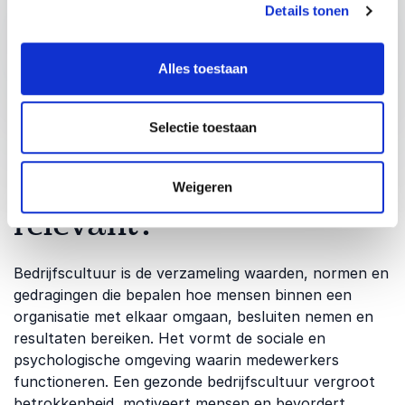
Details tonen
Diversiteit op de werkvloer
Neurodiversiteit
Alles toestaan
Selectie toestaan
Wat is Bedrijfscultuur
en waarom is het
Weigeren
relevant?
Bedrijfscultuur is de verzameling waarden, normen en
gedragingen die bepalen hoe mensen binnen een
organisatie met elkaar omgaan, besluiten nemen en
resultaten bereiken. Het vormt de sociale en
psychologische omgeving waarin medewerkers
functioneren. Een gezonde bedrijfscultuur vergroot
betrokkenheid, motiveert mensen en bevordert