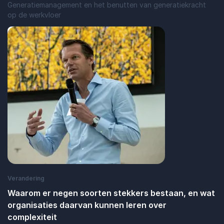
Generatiemanagement en het benutten van generatiekracht
op de werkvloer
: Zo maken generatieverschillen jullie org
Lees blogbericht
Verandering
Waarom er negen soorten stekkers bestaan, en wat
organisaties daarvan kunnen leren over
complexiteit