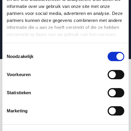
Wiko
informatie over uw gebruik van onze site met onze
Van management tot productie, eenvoud wint altijd
partners voor social media, adverteren en analyse. Deze
partners kunnen deze gegevens combineren met andere
: Waarom verandering vastloopt — en wat
Lees blogbericht
informatie die u aan ze heeft verstrekt of die ze hebben
verzameld op basis van uw gebruik van hun services.
Lees alle blogberichten
Toestemmingsselectie
Noodzakelijk
Voorkeuren
Vergelijkbare thema's
Statistieken
Marketing
Cultuur
Organisatiecultuur
Aanspreekcultuur
Vergadercultuur
Organisatievitaliteit
Organisatie
Bedrijfsleven
Diversiteit