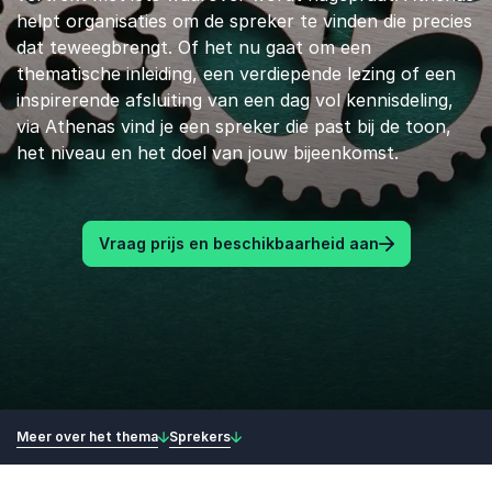
helpt organisaties om de spreker te vinden die precies
dat teweegbrengt. Of het nu gaat om een
thematische inleiding, een verdiepende lezing of een
inspirerende afsluiting van een dag vol kennisdeling,
via Athenas vind je een spreker die past bij de toon,
het niveau en het doel van jouw bijeenkomst.
Vraag prijs en beschikbaarheid aan
Meer over het thema
Sprekers