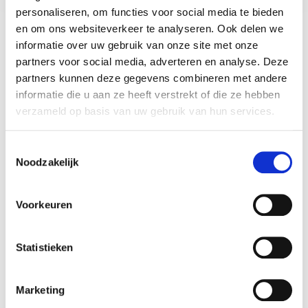
investering is voor jouw
personaliseren, om functies voor social media te bieden
en om ons websiteverkeer te analyseren. Ook delen we
kennisbijeenkomst?
informatie over uw gebruik van onze site met onze
partners voor social media, adverteren en analyse. Deze
partners kunnen deze gegevens combineren met andere
Een kennisbijeenkomst organiseert zichzelf niet
informatie die u aan ze heeft verstrekt of die ze hebben
vanzelf tot een succes. Zelfs wanneer het
verzameld op basis van uw gebruik van hun services.
programma goed in elkaar zit, is het de opening of
het centrale moment dat bepaalt of de dag beklijft.
Toestemmingsselectie
Een spreker die het thema van de dag in perspectief
Noodzakelijk
plaatst, geeft deelnemers een kader waarbinnen alle
andere onderdelen meer betekenis krijgen. De lezing
werkt als een kapstok: alles wat daarna komt, hangt
Voorkeuren
er moeiteloos aan. Juist in een setting waar
kennisdeling centraal staat, is het verschil tussen een
Statistieken
goede spreker en een gemiddelde presentatie
voelbaar. Een expert die zijn of haar vakgebied met
passie en helderheid overbrengt, zet de toon voor de
Marketing
rest van het programma.