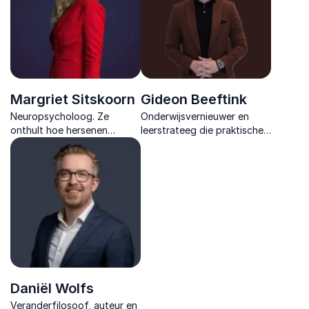
Margriet Sitskoorn
Gideon Beeftink
Neuropsycholoog. Ze
Onderwijsvernieuwer en
onthult hoe hersenen
leerstrateeg die praktische
gedrag sturen en hoe je die
inzichten deelt over
kennis inzet voor betere
motivatie, faalangst en
prestaties, focus en
talentgericht werken voor
leiderschap.
sterker en persoonlijker
onderwijs.
Daniël Wolfs
Veranderfilosoof, auteur en