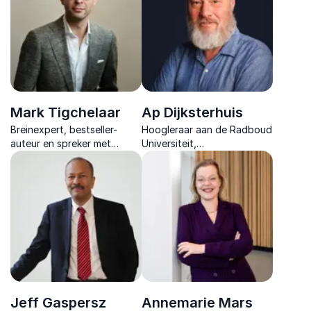
Mark Tigchelaar
Ap Dijksterhuis
Breinexpert, bestseller-
Hoogleraar aan de Radboud
auteur en spreker met
Universiteit,
impact. Hij helpt teams en
bestsellerauteur en
organisaties om focus te
bekroond expert in
hervinden en slimmer te
onbewuste psychologie,
werken.
gedragsverandering, en
geluk.
Jeff Gaspersz
Annemarie Mars