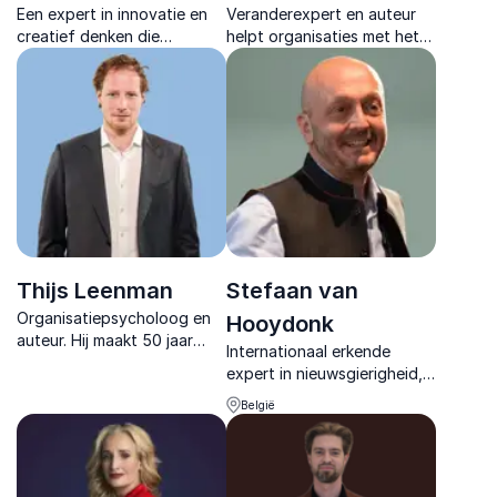
Een expert in innovatie en
Veranderexpert en auteur
creatief denken die
helpt organisaties met het
organisaties helpt kansen te
voeren van scherpe
benutten en
gesprekken over
toekomstgericht te
verandering en maakt
handelen.
complexe opgaven
praktisch en hanteerbaar.
Thijs Leenman
Stefaan van
Organisatiepsycholoog en
Hooydonk
auteur. Hij maakt 50 jaar
Internationaal erkende
veranderpsychologie
expert in nieuwsgierigheid,
praktisch toepasbaar voor
helpt teams om
leiders, teams en
België
doelgerichte
organisaties die verschil
nieuwsgierigheid te
willen maken.
bevorderen voor innovatie
en groei.