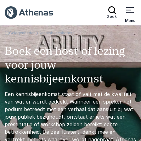
Zoek
Menu
Gelegenheden
Kennisbijeenkomst
Terug naar de startpagina
Boek een host of lezing
voor jouw
kennisbijeenkomst
Een kennisbijeenkomst staat of valt met de kwaliteit
van wat er wordt gedeeld. Wanneer een spreker het
podium betreedt met een verhaal dat aansluit bij wat
jouw publiek bezighoudt, ontstaat er iets wat een
presentatie of workshop zelden bereikt: echte
betrokkenheid. De zaal luistert, denkt mee en
vertrekt met iets waarover wordt nagepraat. Athenas