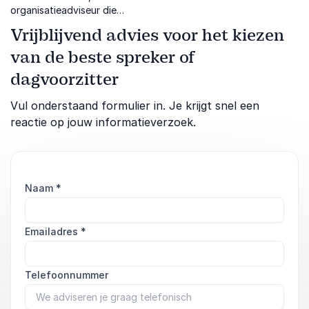
organisatieadviseur die
verandering benadert als
Vrijblijvend advies voor het kiezen
een menselijk proces en
organisaties helpt de kern
van de beste spreker of
te doorgronden.
dagvoorzitter
Vul onderstaand formulier in. Je krijgt snel een
reactie op jouw informatieverzoek.
Naam
*
Emailadres
*
Telefoonnummer