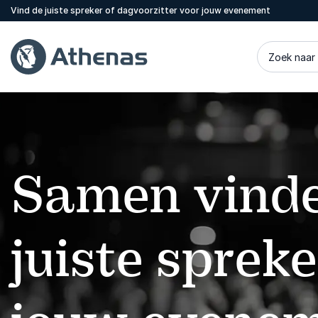
Vind de juiste spreker of dagvoorzitter voor jouw evenement
Zoek naar
Samen vinde
juiste sprek