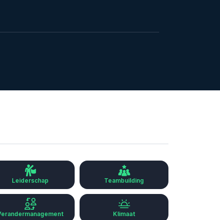
Leiderschap
Teambuilding
Verandermanagement
Klimaat