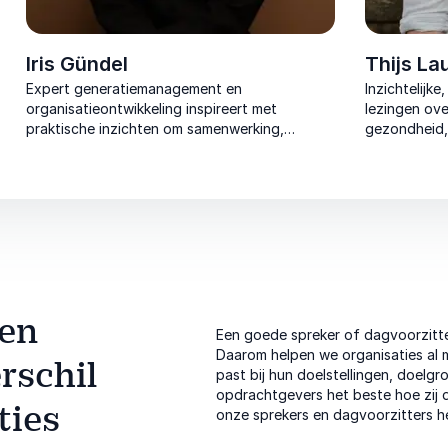
Iris Gündel
Thijs L
Expert generatiemanagement en
Inzichtelijk
organisatieontwikkeling inspireert met
lezingen ove
praktische inzichten om samenwerking,
gezondheid, 
communicatie en teamdynamiek duurzaam te
toegankelijk
versterken.
 en
Een goede spreker of dagvoorzitte
Daarom helpen we organisaties al m
rschil
past bij hun doelstellingen, doelgro
opdrachtgevers het beste hoe zij
ties
onze sprekers en dagvoorzitters h