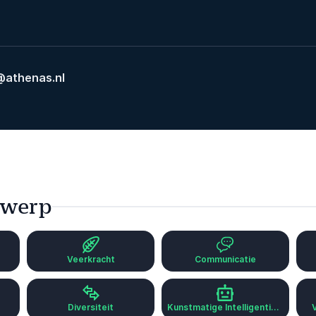
athenas.nl
rwerp
Veerkracht
Communicatie
Diversiteit
Kunstmatige Intelligentie (AI)