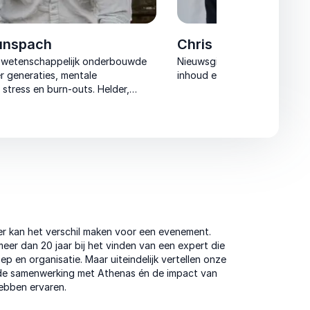
aunspach
Chris Lukkassen
e, wetenschappelijk onderbouwde
Nieuwsgierige, energieke dag
r generaties, mentale
inhoud en interactie moeitel
stress en burn-outs. Helder,
 en toepasbaar.
r kan het verschil maken voor een evenement.
eer dan 20 jaar bij het vinden van een expert die
ep en organisatie. Maar uiteindelijk vertellen onze
 de samenwerking met Athenas én de impact van
ebben ervaren.