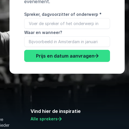
evenement.
Spreker, dagvoorzitter of onderwerp
*
Waar en wanneer?
Prijs en datum aanvragen
Vind hier de inspiratie
Alle sprekers
we
 ieder