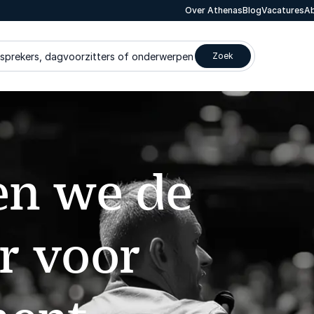
Over Athenas
Blog
Vacatures
Ab
 sprekers, dagvoorzitters of onderwerpen
Zoek
n we de
er voor