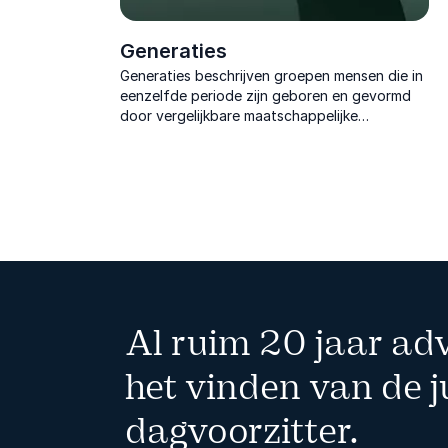
Generaties
xperience en
Generaties beschrijven groepen mensen die in
impact heeft
eenzelfde periode zijn geboren en gevormd
door vergelijkbare maatschappelijke
zijn bedoeld
gebeurtenissen, technologie en waarden. In
g-, service-
organisaties zie je hierdoor verschillende
 hoe ze
manieren van denken, communiceren en
tbelevingen
werken. Onze lezingen over generaties richten
int met het
zich op hoe je deze verschillen benut in plaats
f je strategie
van laat botsen, voor betere samenwerking,
ssie helpt je
innovatie en motivatie binnen teams. Boek een
ijgen.
gesprek en ontdek de beste spreker voor
jouw event.
Al ruim 20 jaar adv
het vinden van de j
dagvoorzitter.