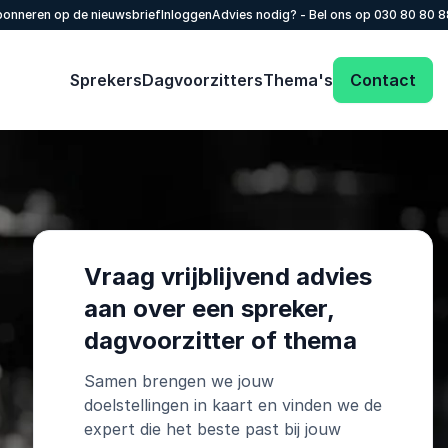
onneren op de nieuwsbrief
Inloggen
Advies nodig? - Bel ons op
030 80 80 
Sprekers
Dagvoorzitters
Thema's
Contact
Vraag vrijblijvend advies
aan over een spreker,
dagvoorzitter of thema
Samen brengen we jouw
doelstellingen in kaart en vinden we de
expert die het beste past bij jouw