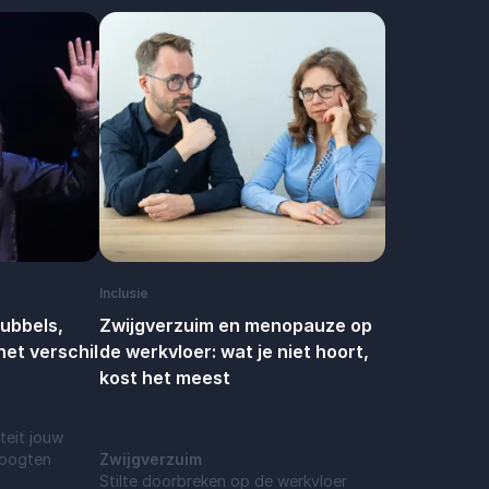
Inclusie
bubbels,
Zwijgverzuim en menopauze op
et verschil
de werkvloer: wat je niet hoort,
s
kost het meest
teit jouw
hoogten
Zwijgverzuim
Stilte doorbreken op de werkvloer