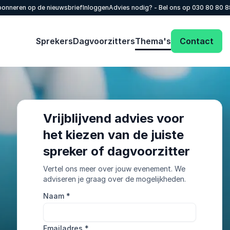
onneren op de nieuwsbrief
Inloggen
Advies nodig? - Bel ons op
030 80 80 
Sprekers
Dagvoorzitters
Thema's
Contact
Vrijblijvend advies voor
het kiezen van de juiste
spreker of dagvoorzitter
Vertel ons meer over jouw evenement. We
adviseren je graag over de mogelijkheden.
Naam
*
Emailadres
*