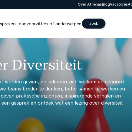
Over Athenas
Blog
Vacatures
Ab
 sprekers, dagvoorzitters of onderwerpen
Zoek
r Diversiteit
acht worden gezien, en iedereen zich welkom en gehoord
en we teams breder te denken, beter samen te werken en
 geven praktische inzichten, inspirerende verhalen en
k een gesprek en ontdek wat een lezing over diversiteit