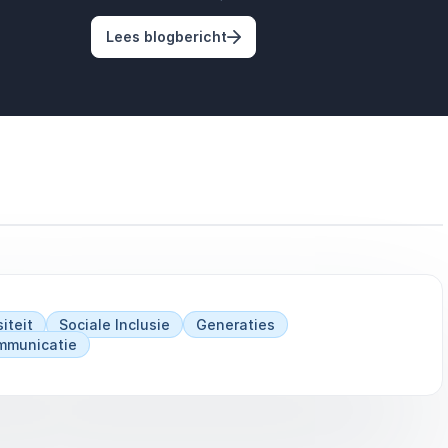
geen hitteprobleem
n kokervisie naar bubbels, waarom perspectief het verschil maa
: Zwijgverzuim en menopauze op
Lees blogbericht
iteit
Sociale Inclusie
Generaties
ommunicatie