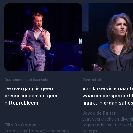
Duurzame inzetbaarheid
Diversiteit
De overgang is geen
Van kokervisie naar 
privéprobleem en geen
waarom perspectief h
hitteprobleem
maakt in organisatie
Joyce de Ruiter
Laat veerkracht en diversi
Filip De Groeve
organisatie naar nieuwe 
Trots als motor voor leiderschap
brengen