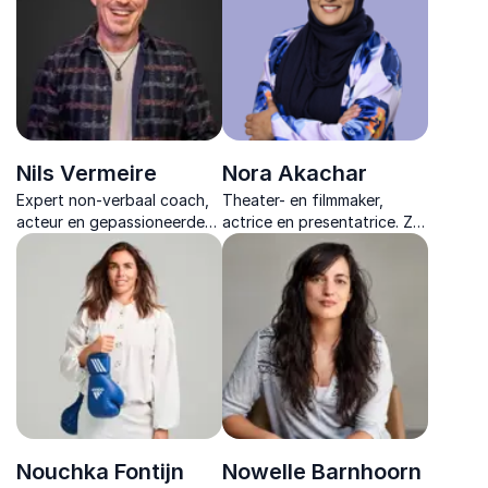
geven en leiden tot echte
executie.
Nils Vermeire
Nora Akachar
Expert non-verbaal coach,
Theater- en filmmaker,
acteur en gepassioneerde
actrice en presentatrice. Ze
trainer voor jongeren en
is dé stem van inclusie en
gezinnen met een focus op
diversiteit, die met theater,
gamen en de
film en storytelling elke
daaropvolgende kansen op
doelgroep weet te raken.
de arbeidsmarkt.
Nouchka Fontijn
Nowelle Barnhoorn