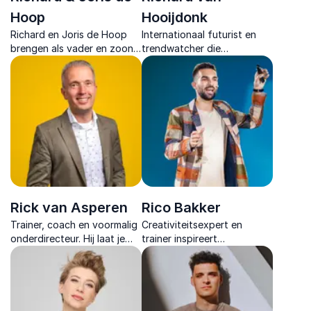
Hoop
Hooijdonk
Richard en Joris de Hoop
Internationaal futurist en
brengen als vader en zoon
trendwatcher die
een unieke muzikale keynote
organisaties inspireert met
over generatieverschillen,
toekomstgerichte keynotes
samenwerking en
over AI, innovatie en
verbinding.
leiderschap.
Rick van Asperen
Rico Bakker
Trainer, coach en voormalig
Creativiteitsexpert en
onderdirecteur. Hij laat je
trainer inspireert
lachen en leren met zijn
organisaties om anders te
lezingen over gedrag, brein
denken, innovatie te
en samenwerken.
versnellen en met praktische
inzichten direct betere
resultaten te behalen.