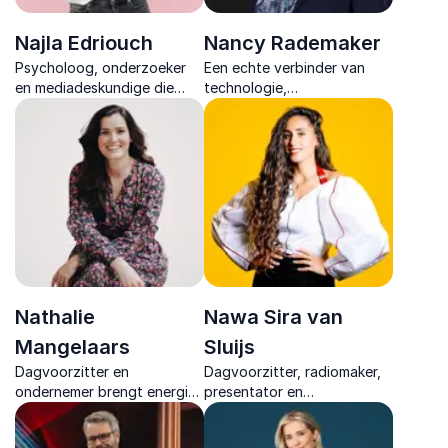
Najla Edriouch
Nancy Rademaker
Psycholoog, onderzoeker
Een echte verbinder van
en mediadeskundige die
technologie,
mentale gezondheid, sociale
klantgerichtheid en
media en
innovatie in energieke
gedragsverandering
keynotes die inspireren en
vertaalt naar toepasbare
richting geeft in een tijd van
inzichten voor elke
digitale ontwrichting.
doelgroep.
Nathalie
Nawa Sira van
Mangelaars
Sluijs
Dagvoorzitter en
Dagvoorzitter, radiomaker,
ondernemer brengt energie
presentator en
en structuur en zorgt voor
documentairemaker met een
sterke interactie en een
scherp journalistiek oog en