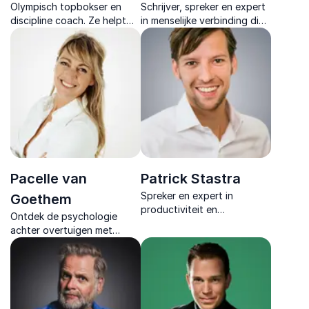
Olympisch topbokser en
Schrijver, spreker en expert
discipline coach. Ze helpt
in menselijke verbinding die
organisaties sterker te
laat zien hoe veiligheid,
presteren onder druk, met
samenwerking en
inzichten uit de wereld van
vertrouwen de basis vormen
de topsport.
voor duurzame organisaties.
Pacelle van
Patrick Stastra
Spreker en expert in
Goethem
productiviteit en
Ontdek de psychologie
timemanagement.Hij helpt
achter overtuigen met
professionals slimmer te
logica en charisma, direct
werken met concrete tools
toepasbaar en bewezen
voor meer rust en
effectief.
productiviteit.