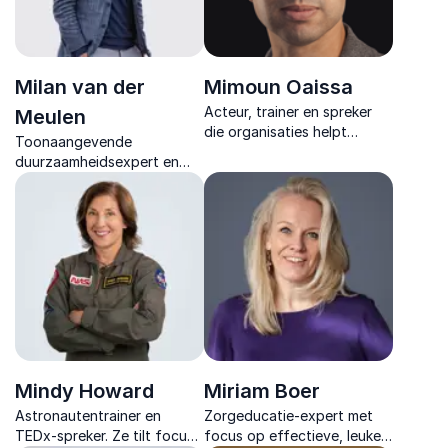
Milan van der
Mimoun Oaissa
Acteur, trainer en spreker
Meulen
die organisaties helpt
Toonaangevende
effectiever te
duurzaamheidsexpert en
communiceren, samen te
top-ondernemer, gedreven
werken en te leiden met
leider in de transitie naar
impact en humor.
hernieuwbare
energieoplossingen.
Mindy Howard
Miriam Boer
Astronautentrainer en
Zorgeducatie-expert met
TEDx-spreker. Ze tilt focus
focus op effectieve, leuke