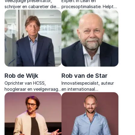
Veelzijdige presentator,
Expert in Lean en
schrijver en cabaretier die
procesoptimalisatie. Helpt
humor en levenswijsheid
organisaties verspillingen te
combineert in inspirerende
elimineren en werkprocessen
lezingen.
efficiënter en effectiever te
maken.
Rob de Wijk
Rob van de Star
Oprichter van HCSS,
Innovatiespecialist, auteur
hoogleraar en veelgevraagd
en internationaal
spreker over geopolitiek,
keynotespreker die Agentic
veiligheid en mondiale
AI, Physical AI en humanoid
machtsverschuivingen.
robots vertaalt naar
concrete bedrijfsstrategie.