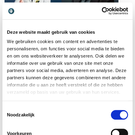
Peter Ros
Peter Zinn
Deze website maakt gebruik van cookies
Ondernemer, auteur en
Cybersecurity-specialist
We gebruiken cookies om content en advertenties te
toekomststrateeg die
inspireert met heldere
organisaties helpt opnieuw
inzichten, toekomstvisie en
personaliseren, om functies voor social media te bieden
focus en richting te vinden
concrete acties, ideaal voor
en om ons websiteverkeer te analyseren. Ook delen we
in een wereld vol afleiding
organisaties die digitaal
informatie over uw gebruik van onze site met onze
en inefficiënte
weerbaar willen worden.
partners voor social media, adverteren en analyse. Deze
samenwerking
partners kunnen deze gegevens combineren met andere
informatie die u aan ze heeft verstrekt of die ze hebben
verzameld op basis van uw gebruik van hun services.
Toestemmingsselectie
Philip Jordanov
Pieter Blonk
Noodzakelijk
Gedragswetenschapper en
Oud-militair en optimistische
auteur die
spreker over het
neuropsychologie vertaalt
doorbreken van taboes bij
Voorkeuren