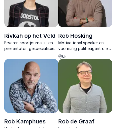
Rivkah op het Veld
Rob Hosking
Ervaren sportjournalist en
Motivational speaker en
presentator, gespecialiseerd
voormalig politieagent die
in diversiteit, inclusie en
organisaties inspireert met
UK
(vrouwen)sport. Maakt
eerlijke verhalen over
complexe thema’s
veerkracht, mentale
toegankelijk.
gezondheid en presteren
onder druk.
Rob Kamphues
Rob de Graaf