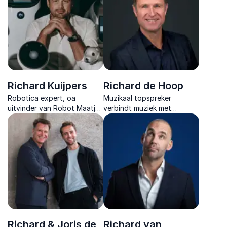
inspirerende inzichten.
toekomstbestendig maken.
Richard Kuijpers
Richard de Hoop
Robotica expert, oa
Muzikaal topspreker
uitvinder van Robot Maatje
verbindt muziek met
die met humanoïden en
teamdynamiek en laat teams
quadrupeds laat zien hoe
als een orkest samenwerken,
robots organisaties
energiek en altijd praktisch
veranderen.
toepasbaar.
Richard & Joris de
Richard van