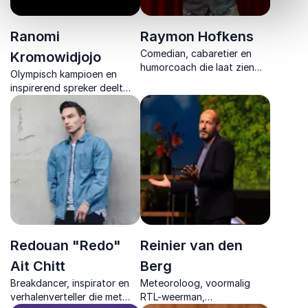
Ranomi
Raymon Hofkens
Comedian, cabaretier en
Kromowidjojo
humorcoach die laat zien
Olympisch kampioen en
hoe humor zorgt voor
inspirerend spreker deelt
verbinding, psychologische
inzichten over mindset,
veiligheid en betere
groei en presteren onder
resultaten.
druk met praktische lessen
voor elke organisatie.
Redouan "Redo"
Reinier van den
Ait Chitt
Berg
Breakdancer, inspirator en
Meteoroloog, voormalig
verhalenverteller die met
RTL-weerman,