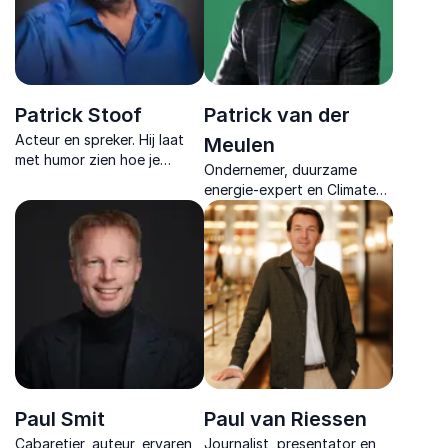
Patrick Stoof
Patrick van der
Acteur en spreker. Hij laat
Meulen
met humor zien hoe je
Ondernemer, duurzame
communicatie versterkt,
energie-expert en Climate
teams verbindt en
Reality Leader. Innovatieve
creativiteit bevordert, zelfs
pionier in de energietransitie
in lastige situaties.
en medeoprichter van
Enie.nl.
Paul Smit
Paul van Riessen
Cabaretier, auteur, ervaren
Journalist, presentator en