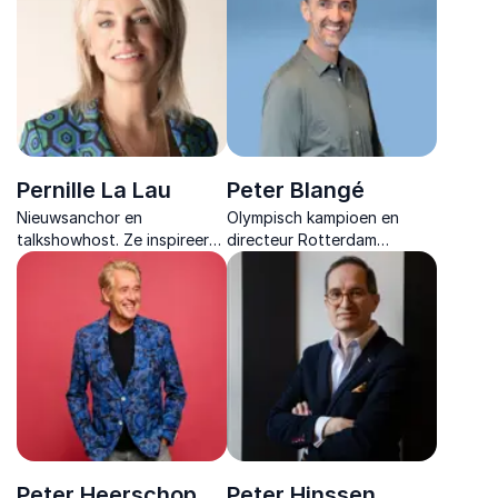
en empathie dialogen
en voldoening.
versterkt tijdens
uiteenlopende
evenementen.
Pernille La Lau
Peter Blangé
Nieuwsanchor en
Olympisch kampioen en
talkshowhost. Ze inspireert
directeur Rotterdam
organisaties met krachtige
Topsport, met unieke
keynotes over werkgeluk,
inzichten in leiderschap,
communicatie en
innovatie en teamdynamiek.
leiderschap.
Peter Heerschop
Peter Hinssen