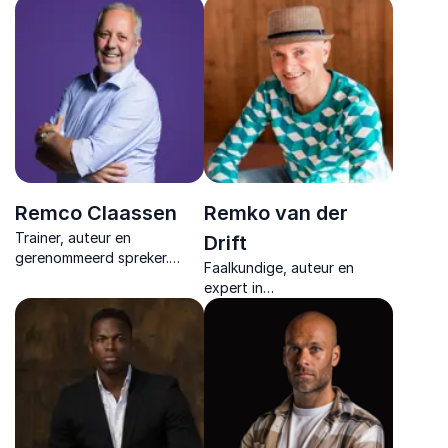
een krachtig levensverhaal
klimaatspecialist en
en live performance laat
duurzaam ondernemer,
zien dat mindset grenzen
bekend om zijn wereldwijde
doorbreekt.
expertise en invloed op het
gebied van klimaat.
Remco Claassen
Remko van der
Trainer, auteur en
Drift
gerenommeerd spreker.
Faalkundige, auteur en
Inspirerende lezingen over
expert in
leiderschap en persoonlijke
organisatieontwikkeling
ontwikkeling.
inspireert met humor en
praktische inzichten om
fouten te benutten als
motor voor groei en
innovatie.