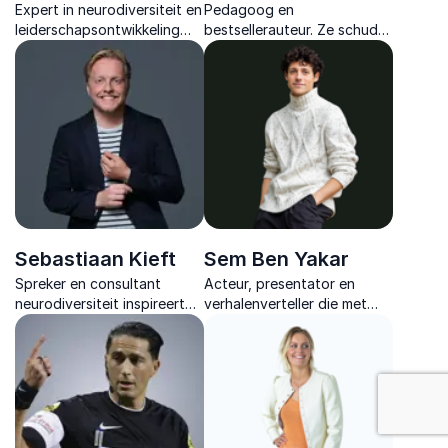
Expert in neurodiversiteit en
Pedagoog en
leiderschapsontwikkeling
bestsellerauteur. Ze schudt
voor een inclusieve
organisaties wakker met
werkvloer.
interactieve lezingen die
teamwork, leiderschap en
werkplezier veranderen.
Sebastiaan Kieft
Sem Ben Yakar
Spreker en consultant
Acteur, presentator en
neurodiversiteit inspireert
verhalenverteller die met
organisaties met humor en
krachtige storytelling,
scherpe inzichten over
interactie en theatrale
Neuro-inclusief leiderschap
energie diversiteit en Pride
en werkcultuur.
tastbaar maakt voor elk
publiek.