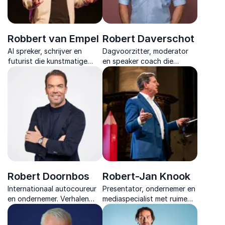
Robbert van Empel
Robert Daverschot
AI spreker, schrijver en
Dagvoorzitter, moderator
futurist die kunstmatige
en speaker coach die
intelligentie helder, energiek
inhoud, interactie en energie
en praktisch maakt voor
moeiteloos samenbrengt en
organisaties die vooruit
ieder programma
willen.
professioneel begeleidt.
Robert Doornbos
Robert-Jan Knook
Internationaal autocoureur
Presentator, ondernemer en
en ondernemer. Verhalen
mediaspecialist met ruime
over snelle besluitvorming,
ervaring in radio, televisie en
precisie onder druk en het
live events vol energie en