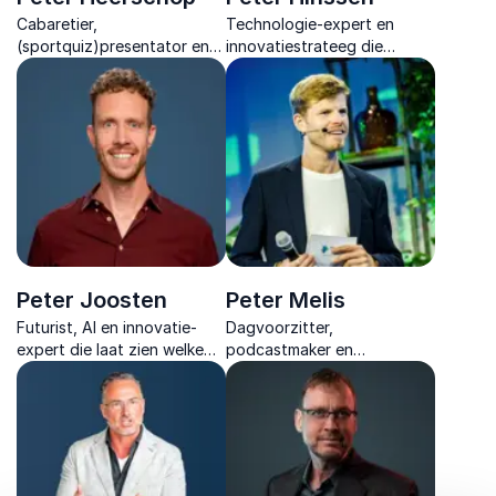
Cabaretier,
Technologie-expert en
(sportquiz)presentator en
innovatiestrateeg die
dagvoorzitter die humor en
organisaties helpt richting
inhoud samenbrengt in
te vinden in snelle
inspirerende sessies vol
verandering en leiders
interactie en herkenbare
inspireert om
inzichten.
toekomstgericht te
handelen.
Peter Joosten
Peter Melis
Futurist, AI en innovatie-
Dagvoorzitter,
expert die laat zien welke
podcastmaker en
technologische trends ertoe
ondernemer die events
doen en hoe je ze benut
verrijkt met energie,
met praktische strategieën,
inhoudelijke scherpte en
voor bedrijven en
sterke interactie.
organisaties