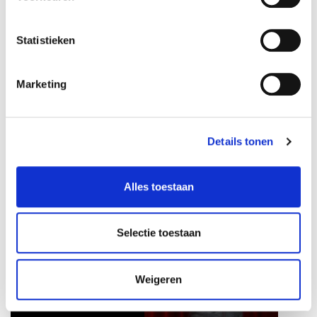
naar praktische inzichten
mentale gezondheid.
voor organisaties en
duurzame
Statistieken
gedragsverandering
stimuleert
Marketing
Quin Blokzijl
Randall van
Details tonen
Opiniemaker, schrijver en
Poelvoorde
vuilnisman met een missie:
Spreker over AI, technologie
de kloof tussen praktisch en
Alles toestaan
en leiderschap die laat zien
academisch geschoolden
hoe digitale innovatie werk
zichtbaar en bespreekbaar
menselijker maakt en
maken.
Selectie toestaan
medewerkers versterkt in
tijden van verandering.
Weigeren