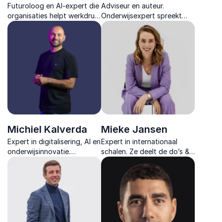
Futuroloog en AI-expert die
Adviseur en auteur.
organisaties helpt werkdruk
Onderwijsexpert spreekt
te verlagen en
met passie over effectief
productiviteit te verhogen
leren, motivatie en
met praktische,
onderwijsvernieuwing.
toekomstgerichte inzichten
Michiel Kalverda
Mieke Jansen
Expert in digitalisering, AI en
Expert in internationaal
onderwijsinnovatie.
schalen. Ze deelt de do’s &
Inspireert met praktische
don’ts van internationaal
inzichten en interactieve
schalen en geeft
werkvormen.
interactieve Event Sprints
vol energie en concrete
resultaten.