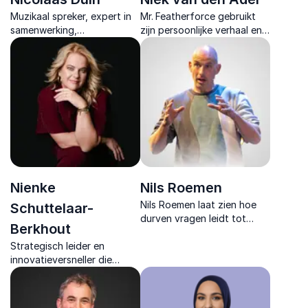
Muzikaal spreker, expert in
Mr. Featherforce gebruikt
samenwerking,
zijn persoonlijke verhaal en
communicatie en
wetenschappelijke inzichten
leiderschap. Lezingen voor
om mensen en organisaties
verbinding en teamspirit.
te inspireren tot echte
veerkracht.
Nienke
Nils Roemen
Nils Roemen laat zien hoe
Schuttelaar-
durven vragen leidt tot
Berkhout
echte verbinding en
Strategisch leider en
onverwachte kansen.
innovatieversneller die
mensen en teams in
beweging zet met lezingen
die focus brengen, richting