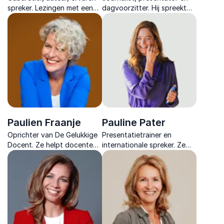
spreker. Lezingen met een
dagvoorzitter. Hij spreekt
unieke combinatie van
de taal van ondernemers en
humor en inhoud over
laat elk evenement soepel
effectieve
verlopen.
organisatieverandering.
Kickstart positieve
verandering.
Paulien Fraanje
Pauline Pater
Oprichter van De Gelukkige
Presentatietrainer en
Docent. Ze helpt docenten
internationale spreker. Ze
om zelf regie te nemen over
inspireert met concrete
hun werkgeluk en zo met
tools over
hernieuwde energie les te
gedragsverandering,
geven.
communicatie en persoonlijk
leiderschap.