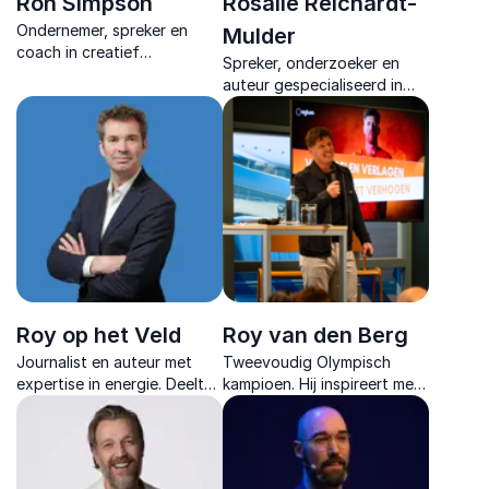
Ron Simpson
Rosalie Reichardt-
Ondernemer, spreker en
Mulder
coach in creatief
Spreker, onderzoeker en
ondernemerschap. Zet je
auteur gespecialiseerd in
ideeën om naar succesvolle
leiderschap, werkgeluk en
concepten.
zelfregie, met een sterke
combinatie van
wetenschap, praktijk en
persoonlijke verhalen.
Roy op het Veld
Roy van den Berg
Journalist en auteur met
Tweevoudig Olympisch
expertise in energie. Deelt
kampioen. Hij inspireert met
diepe analyses over
krachtige verhalen over
economie, geopolitiek en
teamwork, discipline en
klimaattransitie die
mentale weerbaarheid.
organisaties helpen in