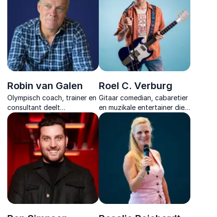
meedogenloze streven naar
interactie.
uitmuntendheid.
Robin van Galen
Roel C. Verburg
Olympisch coach, trainer en
Gitaar comedian, cabaretier
consultant deelt
en muzikale entertainer die
inspirerende inzichten over
zakelijke events laat lachen
leiderschap,
met scherpe observaties en
teamontwikkeling en
originele liedjes.
mentale kracht voor
organisaties.