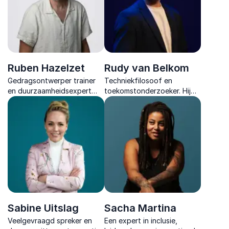
complexe tijden.
Ruben Hazelzet
Rudy van Belkom
Gedragsontwerper trainer
Techniekfilosoof en
en duurzaamheidsexpert
toekomstonderzoeker. Hij
met focus op
vertaalt complexe thema’s
klimaateducatie en sociale
zoals AI en democratie naar
innovatie die organisaties
hoopvolle en toepasbare
en publiek activeert tot
inzichten.
echte gedragsverandering.
Sabine Uitslag
Sacha Martina
Veelgevraagd spreker en
Een expert in inclusie,