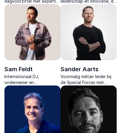
dagvoorzitter met expertise
leiderschap en innovatie, die
in zorg, politiek en
organisaties inspireert met
onderwijs. Inspirerend,
vernieuwende inzichten en
interactief en verbindend.
praktische strategieën.
Sam Feldt
Sander Aarts
Internationaal DJ,
Voormalig militair leider bij
ondernemer en
de Special Forces met
changemaker met visie op
ongekende expertise in
duurzaam succes laat zien
leiderschap mentale kracht
hoe creativiteit en
en topprestaties in de
duurzaamheid leidt tot
meest extreme
impact en groei.
omstandigheden.