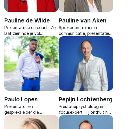
Pauline de Wilde
Pauline van Aken
Presentatrice en coach. Ze
Spreker en trainer in
laat zien hoe je vol
communicatie, presentatie
zelfvertrouwen en plezier
en welzijn, met 30 jaar
jezelf presenteert met lef,
ervaring en een unieke,
energie en persoonlijke flair.
holistische aanpak.
Paulo Lopes
Pepijn Lochtenberg
Presentator en
Prestatiepsycholoog en
gespreksleider die
focusexpert. Hij onthult hoe
maatschappelijke thema’s
focus de sleutel is tot
helder maakt en met energie
betere prestaties, energie