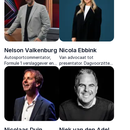
programma dat soepel
diepgaand inzicht in
verloopt en impact maakt.
menselijk gedrag en
groepsdynamiek.
Nelson Valkenburg
Nicola Ebbink
Autosportcommentator,
Van advocaat tot
Formule 1 verslaggever en
presentator. Dagvoorzitter
motivator deelt scherpe
Nicola Ebbink brengt inhoud
inzichten over druk,
tot leven op jouw
teamwork en groei vanuit de
evenement met flair, humor
internationale topsport.
en scherpe interactie.
Nicolaas Duin
Niek van den Adel