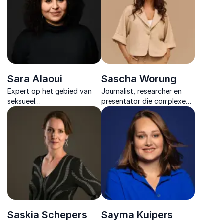
teams en individuen.
Sara Alaoui
Sascha Worung
Expert op het gebied van
Journalist, researcher en
seksueel
presentator die complexe
grensoverschrijdend
onderwerpen toegankelijk
gedrag.
maakt en met energie,
inhoud en interactie elk
evenement professioneel
begeleidt.
Saskia Schepers
Sayma Kuipers