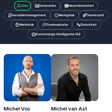
Alles
Generaties
Neurodiversiteit
Verandermanagement
Werkgeluk
Veerkracht
Werkdruk
Communicatie
Diversiteit
Kunstmatige Intelligentie (AI)
Michel Vos
Michel van Ast