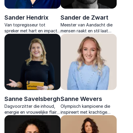
Sander Hendrix
Sander de Zwart
Van topregisseur tot
Meester van Aandacht die
spreker met hart en impact.
mensen raakt en stil laat
Hij inspireert met zijn verhaal
worden van binnen. Ervaar
over regie, herstel en
rust, aandacht en zielsgeluk.
creativiteit.
Sanne Savelsbergh
Sanne Wevers
Dagvoorzitter die inhoud,
Olympisch kampioene die
energie en vrouwelijke flair
inspireert met krachtige
samenbrengt met een
inzichten in focus,
scherp oog voor verhaal.
veerkracht en duurzaam
presteren, toepasbaar voor