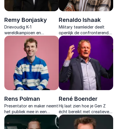
Remy Bonjasky
Renaldo Ishaak
Drievoudig K-1
Military teamleider deelt
wereldkampioen en
openlijk de confronterende
ondernemer die inspireert
verhalen over stress en
met lessen over
PTSS voor een meer
doorzettingsvermogen,
effectief teamwork.
teambuilding en leiderschap.
Rens Polman
René Boender
Presentator en maker neemt
Hij laat zien hoe je Gen Z
het publiek mee in een
écht bereikt met creatieve
persoonlijk verhaal over
communicatie en
erkenning, balans en
strategische inzichten die
innerlijke rust met
merken en teams