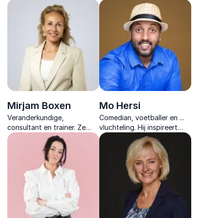
en veerkracht naar een
en praktische
hoger niveau met lessen uit
leerstrategieën voor directe
de ruimtevaart.
toepassing.
Mirjam Boxen
Mo Hersi
Veranderkundige,
Comedian, voetballer en ...
consultant en trainer. Ze
vluchteling. Hij inspireert
helpt leiders en teams met
met zijn vele levensverhalen
blijvende verandering,
vol hoop, humor en de
gebaseerd op visie en
kracht van menselijke
praktische toepasbaarheid.
verbinding.