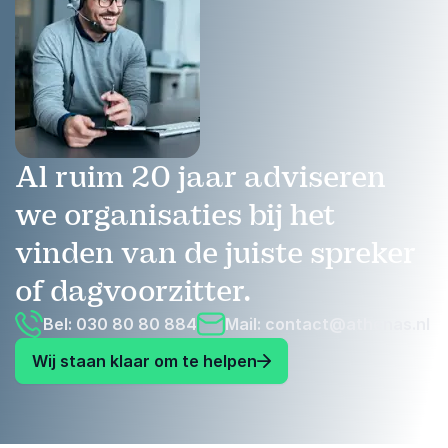
Al ruim 20 jaar adviseren
we organisaties bij het
vinden van de juiste spreker
of dagvoorzitter.
Bel: 030 80 80 884
Mail:
contact@athenas.nl
Wij staan klaar om te helpen