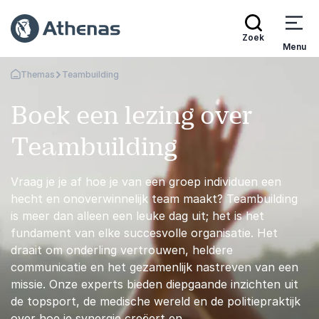
Zoek
Menu
Themas
Teambuilding
Terug naar de startpagina
Boek een lezing over
Teambuilding
Vraag je je af hoe je van een groep individuen een
hecht en onoverwinnelijk team maakt? Teambuilding
is meer dan alleen een leuke dag uit; het is het
fundament van elke succesvolle organisatie. Het
draait om onderling vertrouwen, heldere
communicatie en het gezamenlijk nastreven van een
missie. Onze experts bieden diepgaande inzichten uit
de topsport, de medische wereld en de politiepraktijk
over hoe je synergie creëert en